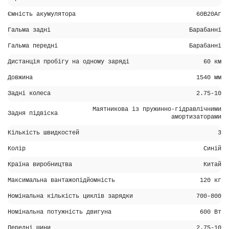
Ємність акумулятора
60В20Аг
Гальма задні
Барабанні
Гальма передні
Барабанні
Дистанція пробігу на одному заряді
60 км
Довжина
1540 мм
Задні колеса
2.75-10
Маятникова із пружинно-гідравлічними
Задня підвіска
амортизаторами
Кількість швидкостей
3
Колір
Синій
Країна виробництва
Китай
Максимальна вантажопідйомність
120 кг
Номінальна кількість циклів зарядки
700-800
Номінальна потужність двигуна
600 Вт
Передні шини
2.75-10