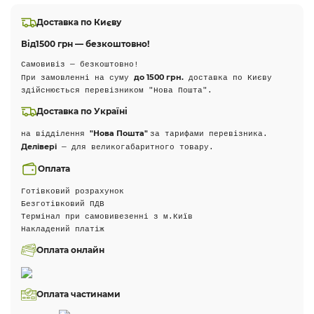
Доставка по Києву
Від
1500 грн — безкоштовно!
Самовивіз — безкоштовно!
до 1500 грн.
При замовленні на суму
доставка по Києву
здійснюється перевізником "Нова Пошта".
Доставка по Україні
"Нова Пошта"
на відділення
за тарифами перевізника.
Делівері
— для великогабаритного товару.
Оплата
Готівковий розрахунок
Безготівковий ПДВ
Термінал при самовивезенні з м.Київ
Накладений платіж
Оплата онлайн
Оплата частинами