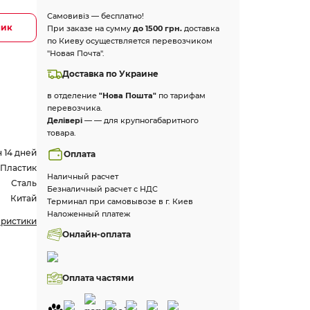
Самовивіз — бесплатно!
лик
При заказе на сумму
до 1500 грн.
доставка
по Киеву осуществляется перевозчиком
"Новая Почта".
Доставка по Украине
в отделение
"Нова Пошта"
по тарифам
перевозчика.
Делівері
— — для крупногабаритного
товара.
 14 дней
Оплата
Пластик
Наличный расчет
Сталь
Безналичный расчет с НДС
Китай
Терминал при самовывозе в г. Киев
Наложенный платеж
еристики
Онлайн-оплата
Оплата частями