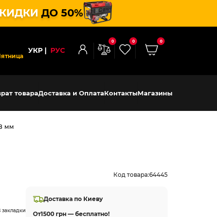
КИДКИ
ДО 50%
0
0
0
УКР
РУС
Пятница
рат товара
Доставка и Оплата
Контакты
Магазины
8 мм
Код товара:
64445
Доставка по Киеву
 закладки
От
1500 грн — бесплатно!