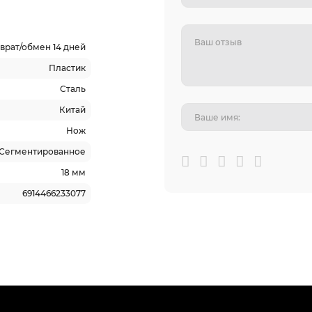
врат/обмен 14 дней
Пластик
Сталь
Китай
Нож
Сегментированное
18 мм
6914466233077