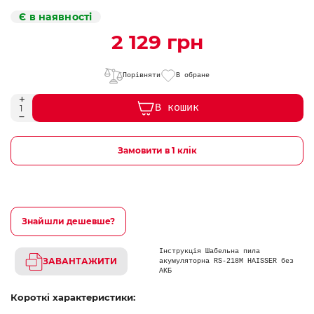
Є в наявності
2 129 грн
Порівняти
В обране
В кошик
Замовити в 1 клік
Знайшли дешевше?
Інструкція Шабельна пила
ЗАВАНТАЖИТИ
акумуляторна RS-218M HAISSER без
АКБ
Короткі характеристики: