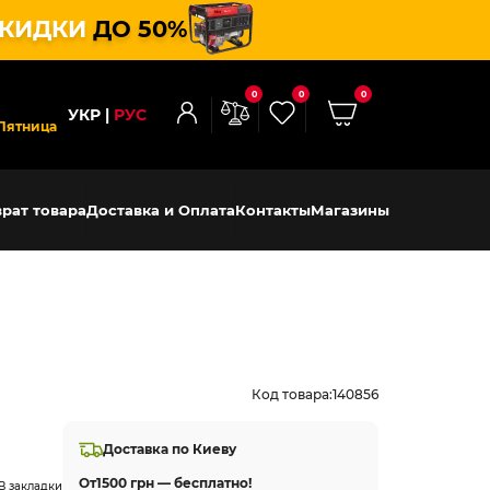
КИДКИ
ДО 50%
0
0
0
УКР
РУС
Пятница
рат товара
Доставка и Оплата
Контакты
Магазины
Код товара:
140856
Доставка по Киеву
От
1500 грн — бесплатно!
В закладки