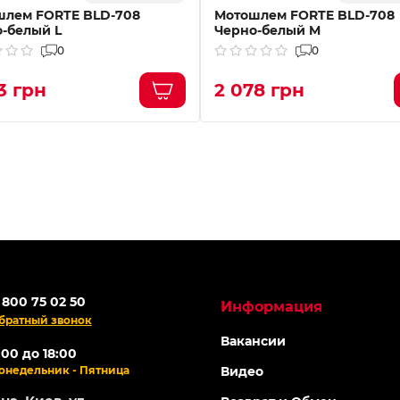
шлем FORTE BLD-708
Мотошлем FORTE BLD-708
-белый L
Черно-белый M
0
0
3 грн
2 078 грн
 800 75 02 50
Информация
братный звонок
Вакансии
:00 до 18:00
онедельник - Пятница
Видео