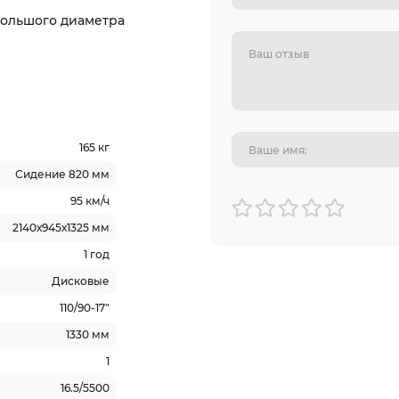
большого диаметра
165 кг
Сидение 820 мм
95 км/ч
2140х945х1325 мм
1 год
Дисковые
110/90-17"
1330 мм
1
16.5/5500