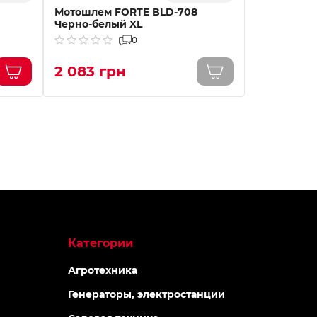
Мотошлем FORTE BLD-708
Мотошлем 
Черно-белый XL
Черно-бел
0
2 083 грн
2 083 г
Категории
Агротехника
Генераторы, электростанции