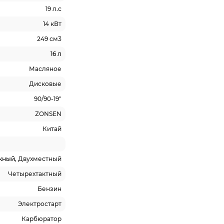
19 л.с
14 кВт
249 см3
16 л
Масляное
Дисковые
90/90-19"
ZONSEN
Китай
жный
, Двухместный
Четырехтактный
Бензин
Электростарт
Карбюратор