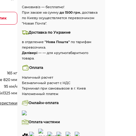
Самовивіз — бесплатно!
При заказе на сумму
до 1500 грн.
доставка
клик
по Киеву осуществляется перевозчиком
"Новая Почта".
Доставка по Украине
в отделение
"Нова Пошта"
по тарифам
перевозчика.
Делівері
— — для крупногабаритного
товара.
Оплата
165 кг
Наличный расчет
е 820 мм
Безналичный расчет с НДС
95 км/ч
Терминал при самовывозе в г. Киев
5х1325 мм
Наложенный платеж
Онлайн-оплата
теристики
Оплата частями