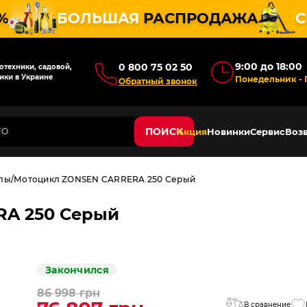
%
БОЛЬШАЯ
РАСПРОДАЖА
С
9:00 до 18:00
0 800 75 02 50
техники, садовой,
ики в Украине
Понедельник - 
Обратный звонок
ПОИСК
Акция
Новинки
Сервис
Возв
лы
Мотоцикл ZONSEN CARRERA 250 Серый
RA 250 Серый
Закончился
86 998 грн
В сравнение