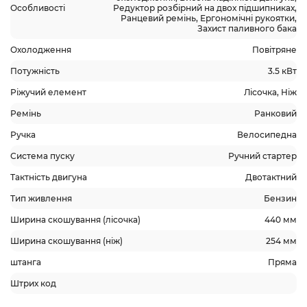
Особливості
Редуктор розбірний на двох підшипниках,
Ранцевий ремінь, Ергономічні рукоятки,
Захист паливного бака
Охолодження
Повітряне
Потужність
3.5 кВт
Ріжучий елемент
Лісочка, Ніж
Ремінь
Ранковий
Ручка
Велосипедна
Система пуску
Ручний стартер
Тактність двигуна
Двотактний
Тип живлення
Бензин
Ширина скошування (лісочка)
440 мм
Ширина скошування (ніж)
254 мм
штанга
Пряма
Штрих код