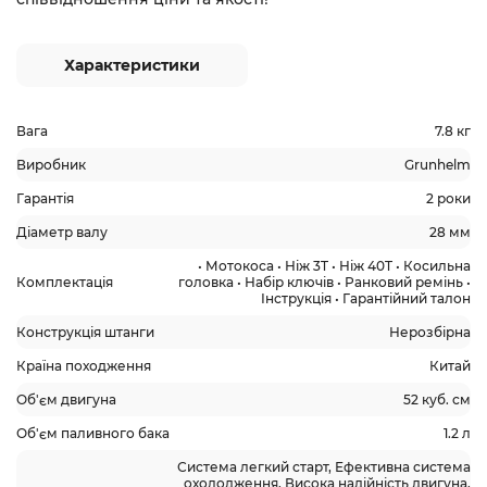
Характеристики
Вага
7.8 кг
Виробник
Grunhelm
Гарантія
2 роки
Діаметр валу
28 мм
• Мотокоса • Ніж 3T • Ніж 40T • Косильна
Комплектація
головка • Набір ключів • Ранковий ремінь •
Інструкція • Гарантійний талон
Конструкція штанги
Нерозбірна
Країна походження
Китай
Об'єм двигуна
52 куб. см
Об'єм паливного бака
1.2 л
Система легкий старт, Ефективна система
охолодження, Висока надійність двигуна,