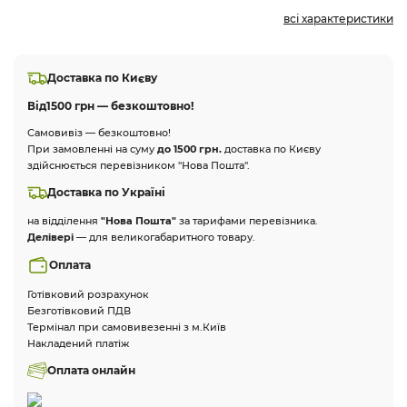
всі характеристики
Доставка по Києву
Від
1500 грн — безкоштовно!
Самовивіз — безкоштовно!
При замовленні на суму
до 1500 грн.
доставка по Києву
здійснюється перевізником "Нова Пошта".
Доставка по Україні
на відділення
"Нова Пошта"
за тарифами перевізника.
Делівері
— для великогабаритного товару.
Оплата
Готівковий розрахунок
Безготівковий ПДВ
Термінал при самовивезенні з м.Київ
Накладений платіж
Оплата онлайн