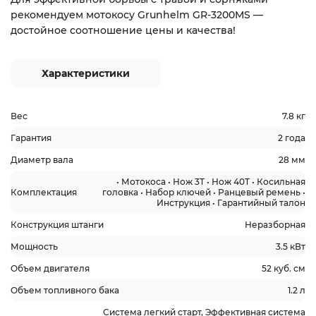
рекомендуем мотокосу Grunhelm GR-3200MS —
достойное соотношение цены и качества!
Характеристики
Вес
7.8 кг
Гарантия
2 года
Диаметр вала
28 мм
• Мотокоса • Нож 3T • Нож 40T • Косильная
Комплектация
головка • Набор ключей • Ранцевый ремень •
Инструкция • Гарантийный талон
Конструкция штанги
Неразборная
Мощность
3.5 кВт
Объем двигателя
52 куб. см
Объем топливного бака
1.2 л
Система легкий старт, Эффективная система