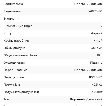
Задні гальма
Подвійний дискові
Задні шини
140/70-17"
Зчеплення
Кількість циліндрів
2
Колір
Чорний
Країна виробник
Китай
Об'єм двигуна
401 см3
Об'єм паливного бака
18 л
Охолодження
Рідинне
Передні гальма
Подвійний дискові
Передні шини
110/80-19"
Потужність
42.5 к.с
Потужність двигуна кВт
31.5 кВт
Тип
Дорожній
, Двомісний