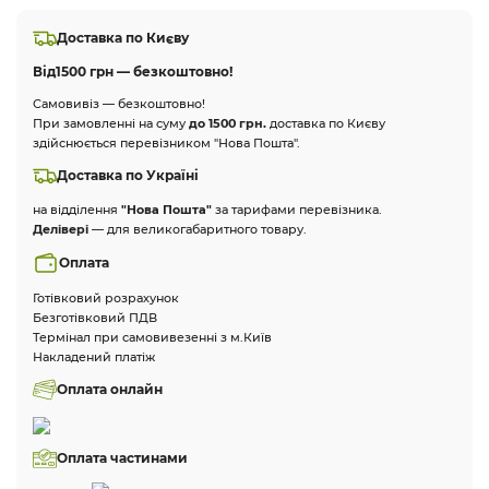
Доставка по Києву
Від
1500 грн — безкоштовно!
Самовивіз — безкоштовно!
При замовленні на суму
до 1500 грн.
доставка по Києву
здійснюється перевізником "Нова Пошта".
Доставка по Україні
на відділення
"Нова Пошта"
за тарифами перевізника.
Делівері
— для великогабаритного товару.
Оплата
Готівковий розрахунок
Безготівковий ПДВ
Термінал при самовивезенні з м.Київ
Накладений платіж
Оплата онлайн
Оплата частинами