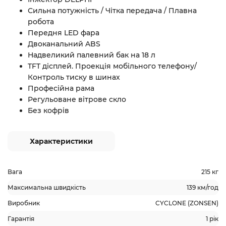
Сильна потужнiсть / Чiтка передача / Плавна
робота
Передня LED фара
Двоканальний ABS
Надвеликий палевний бак на 18 л
TFT дісплей. Проекція мобільного телефону/
Контроль тиску в шинах
Професійна рама
Регульоване вітрове скло
Без кофрів
Характеристики
Вага
215 кг
Максимальна швидкість
139 км/год
Виробник
CYCLONE (ZONSEN)
Гарантія
1 рік