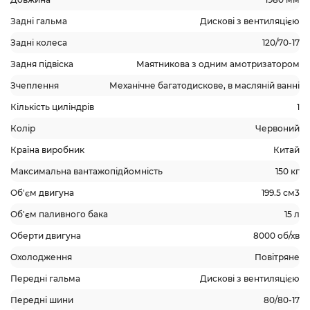
Задні гальма
Дискові з вентиляцією
Задні колеса
120/70-17
Задня підвіска
Маятникова з одним амотризатором
Зчеплення
Механічне багатодискове, в масляній ванні
Кількість циліндрів
1
Колір
Червоний
Країна виробник
Китай
Максимальна вантажопідйомність
150 кг
Об'єм двигуна
199.5 см3
Об'єм паливного бака
15 л
Оберти двигуна
8000 об/хв
Охолодження
Повітряне
Передні гальма
Дискові з вентиляцією
Передні шини
80/80-17