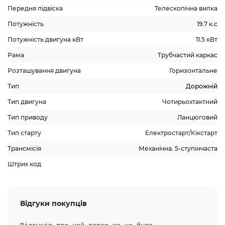
Передня підвіска
Телескопічна вилка
Потужність
19.7 к.с
Потужність двигуна кВт
11.5 кВт
Рама
Трубчастий каркас
Розташування двигуна
Горизонтальне
Тип
Дорожній
Тип двигуна
Чотирьохтактний
Тип приводу
Ланцюговий
Тип старту
Електростарт/Кікстарт
Трансмісія
Механічна. 5-ступінчаста
Штрих код
Відгуки покупців