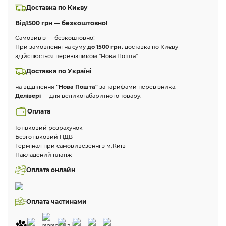
Доставка по Києву
Від
1500 грн — безкоштовно!
Самовивіз — безкоштовно!
При замовленні на суму
до 1500 грн.
доставка по Києву
здійснюється перевізником "Нова Пошта".
Доставка по Україні
на відділення
"Нова Пошта"
за тарифами перевізника.
Делівері
— для великогабаритного товару.
Оплата
Готівковий розрахунок
Безготівковий ПДВ
Термінал при самовивезенні з м.Київ
Накладений платіж
Оплата онлайн
Оплата частинами