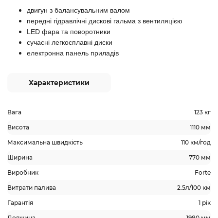
двигун з балансувальним валом
передні гідравлічні дискові гальма з вентиляцією
LED фара та поворотники
сучасні легкосплавні диски
електронна панель приладів
Характеристики
Вага
123 кг
Висота
1110 мм
Максимальна швидкість
110 км/год
Ширина
770 мм
Виробник
Forte
Витрати палива
2.5л/100 км
Гарантія
1 рік
Довжина
1980 мм