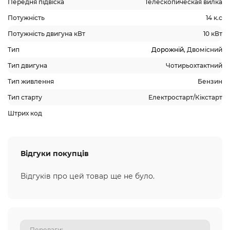
Передня підвіска
Телескопическая вилка
Потужність
14 к.с
Потужність двигуна кВт
10 кВт
Тип
Дорожній
, Двомісний
Тип двигуна
Чотирьохтактний
Тип живлення
Бензин
Тип старту
Електростарт/Кікстарт
Штрих код
Відгуки покупців
Відгуків про цей товар ще не було.