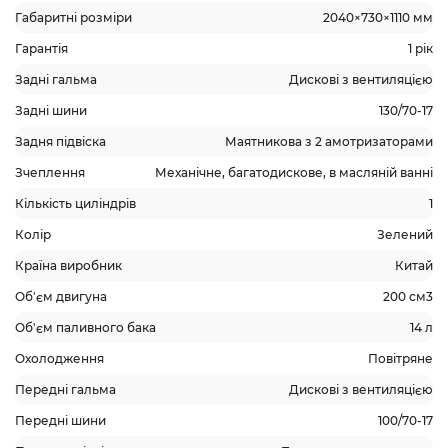
Габаритні розміри
2040×730×1110 мм
Гарантія
1 рік
Задні гальма
Дискові з вентиляцією
Задні шини
130/70-17
Задня підвіска
Маятникова з 2 амотризаторами
Зчеплення
Механічне, багатодискове, в масляній ванні
Кількість циліндрів
1
Колір
Зелений
Країна виробник
Китай
Об'єм двигуна
200 см3
Об'єм паливного бака
14 л
Охолодження
Повітряне
Передні гальма
Дискові з вентиляцією
Передні шини
100/70-17