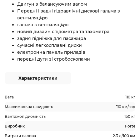
Двигун з балансуючим валом
Передні і задні гідравлічні дискові гальма з
вентиляцією
гальма з вентиляцією
новий дизайн спідометра та тахометра
задня підніжка для пасажира
сучасні легкосплавні диски
електронна панель приладів
передні дуги зі стробоскопами
Характеристики
Вага
110 кг
Максимальна швидкість
110 км/год
Вантажопідйомність
150 кг
Виробник
Forte
Витрати палива
2.3 л/100 км