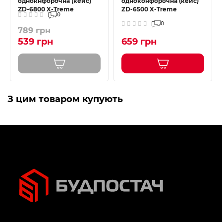
однокнфорочна (кейс)
одноконфорочна (кейс)
ZD-6800 X-Treme
ZD-6500 X-Treme
0
0
789 грн
539 грн
659 грн
З цим товаром купують