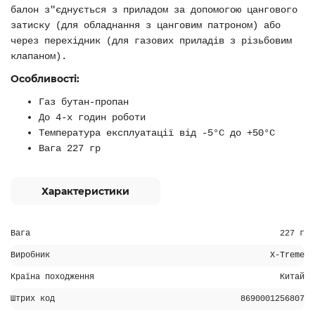
балон з"єднується з приладом за допомогою цангового
затиску (для обладнання з цанговим патроном) або
через перехідник (для газових приладів з різьбовим
клапаном).
Особливості:
Газ бутан-пропан
До 4-х годин роботи
Температура експлуатації від -5°С до +50°С
Вага 227 гр
Характеристики
Вага
227 г
Виробник
X-Treme
Країна походження
Китай
Штрих код
8690001256807