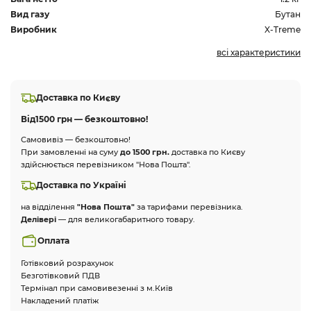
Вид газу
Бутан
Виробник
X-Treme
всі характеристики
Доставка по Києву
Від
1500 грн — безкоштовно!
Самовивіз — безкоштовно!
При замовленні на суму
до 1500 грн.
доставка по Києву
здійснюється перевізником "Нова Пошта".
Доставка по Україні
на відділення
"Нова Пошта"
за тарифами перевізника.
Делівері
— для великогабаритного товару.
Оплата
Готівковий розрахунок
Безготівковий ПДВ
Термінал при самовивезенні з м.Київ
Накладений платіж