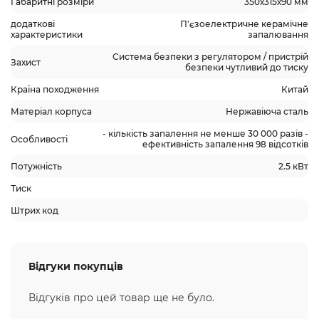
Габаритні розміри
350х315х90 мм
додаткові
П'єзоелектричне керамічне
характеристики
запалювання
Система безпеки з регулятором / пристрій
Захист
безпеки чутливий до тиску
Країна походження
Китай
Матеріал корпуса
Нержавіюча сталь
- кількість запалення не менше 30 000 разів -
Особливості
ефективність запалення 98 відсотків
Потужність
2.5 кВт
Тиск
Штрих код
Відгуки покупців
Відгуків про цей товар ще не було.