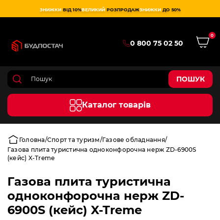
ЗНИЖКИ
ВІД 10%
ВЕЛИКИЙ
РОЗПРОДАЖ
ЗНИЖКИ
ДО 50%
0
0 800 75 02 50
ПОШУК
Каталог товарів
Головна
Спорт та туризм
Газове обладнання
Газова плита туристична одноконфорочна нерж ZD-6900S
(кейс) X-Treme
Газова плита туристична
одноконфорочна нерж ZD-
6900S (кейс) X-Treme