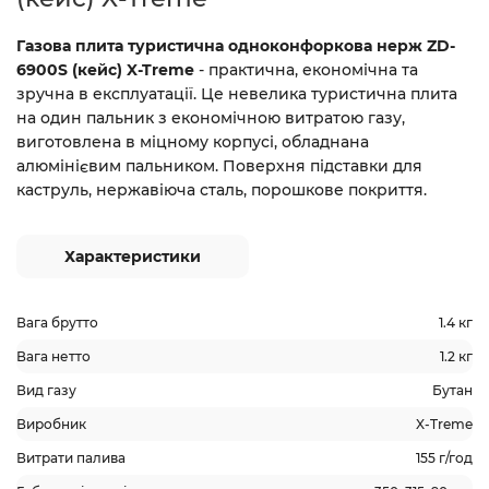
Газова плита туристична одноконфоркова нерж ZD-
6900S (кейс) X-Treme
- практична, економічна та
зручна в експлуатації. Це невелика туристична плита
на один пальник з економічною витратою газу,
виготовлена в міцному корпусі, обладнана
алюмінієвим пальником. Поверхня підставки для
каструль, нержавіюча сталь, порошкове покриття.
Характеристики
Вага брутто
1.4 кг
Вага нетто
1.2 кг
Вид газу
Бутан
Виробник
X-Treme
Витрати палива
155 г/год