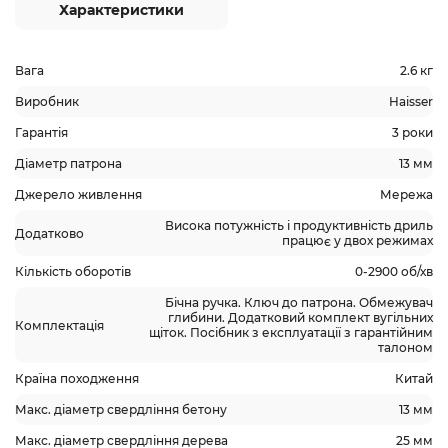
Характеристики
Вага
2.6 кг
Виробник
Haisser
Гарантія
3 роки
Діаметр патрона
13 мм
Джерело живлення
Мережа
Висока потужність і продуктивність дриль
Додатково
працює у двох режимах
Кількість оборотів
0-2900 об/хв
Бічна ручка. Ключ до патрона. Обмежувач
глибини. Додатковий комплект вугільних
Комплектація
щіток. Посібник з експлуатації з гарантійним
талоном
Країна походження
Китай
Макс. діаметр свердління бетону
13 мм
Макс. діаметр свердління дерева
25 мм