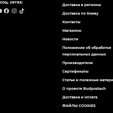
68463
68473
Есть в наличии
Есть в н
ая дрель Forte ID 1100 VR
Ударная дрель Forte ID 1113
0
0
 грн
2 964 грн
9 грн
2 520 грн
 800 75 02 50
Информация
братный звонок
Вакансии