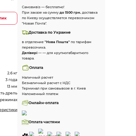
Самовивіз — бесплатно!
При заказе на сумму
до 1500 грн.
доставка
клик
по Киеву осуществляется перевозчиком
"Новая Почта".
Доставка по Украине
в отделение
"Нова Пошта"
по тарифам
перевозчика.
Делівері
— — для крупногабаритного
товара.
Оплата
2.6 кг
Наличный расчет
3 года
Безналичный расчет с НДС
13 мм
Терминал при самовывозе в г. Киев
ть дрель
Наложенный платеж
х режимах
Онлайн-оплата
теристики
Оплата частями