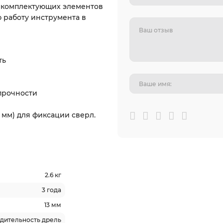
 комплектующих элементов
 работу инструмента в
ть
прочности
 мм) для фиксации сверл.
2.6 кг
3 года
13 мм
дительность дрель