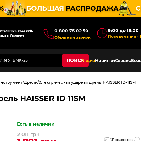
%
БОЛЬШАЯ
РАСПРОДАЖА
С
9:00 до 18:00
0 800 75 02 50
техники, садовой,
ики в Украине
Понедельник - 
Обратный звонок
ПОИСК
Акция
Новинки
Сервис
Возв
инструмент
Дрели
Электрическая ударная дрель HAISSER ID-11SM
ель HAISSER ID-11SM
Есть в наличии
2 011 грн
В сравнение