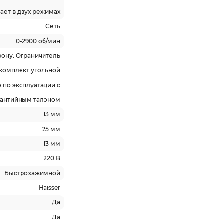
ает в двух режимах
Сеть
0-2900 об/мин
рону. Ограничитель
комплект угольной
 по эксплуатации с
рантийным талоном
13 мм
25 мм
13 мм
220 В
Быстрозажимной
Haisser
Да
Да