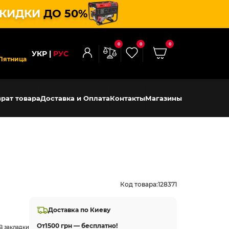
КИДКИ
ДО 50%
0
0
0
УКР
РУС
Пятница
рат товара
Доставка и Оплата
Контакты
Магазины
Код товара:
128371
Доставка по Киеву
От
1500 грн — бесплатно!
В закладки