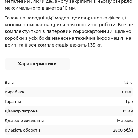
металевий , який дає змогу закріпити в ньому свердло
максимального діаметра 10 мм.
Також на колодці цієї моделі дриля є кнопка фіксації
кнопки натискання дриля для постійної роботи. Все це
комплектується в паперовий гофрокартонний щільної
коробки з усіх боків нанесена технічна інформація на
дрилі та її вся комплектація важить 1.35 кг.
Характеристики
Вага
1.5 кг
Виробник
Сталь
Гарантія
1 рік
Діаметр патрона
10 мм
Джерело живлення
Мережа
Кількість оборотів
2800 об/хв