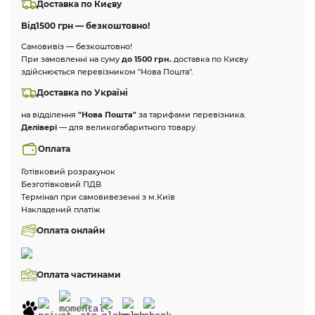
Доставка по Києву
Від
1500 грн — безкоштовно!
Самовивіз — безкоштовно!
При замовленні на суму
до 1500 грн.
доставка по Києву
здійснюється перевізником "Нова Пошта".
Доставка по Україні
на відділення
"Нова Пошта"
за тарифами перевізника.
Делівері
— для великогабаритного товару.
Оплата
Готівковий розрахунок
Безготівковий ПДВ
Термінал при самовивезенні з м.Київ
Накладений платіж
Оплата онлайн
Оплата частинами