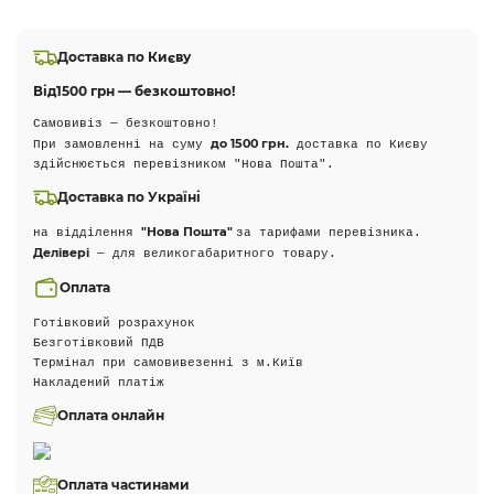
Доставка по Києву
Від
1500 грн — безкоштовно!
Самовивіз — безкоштовно!
до 1500 грн.
При замовленні на суму
доставка по Києву
здійснюється перевізником "Нова Пошта".
Доставка по Україні
"Нова Пошта"
на відділення
за тарифами перевізника.
Делівері
— для великогабаритного товару.
Оплата
Готівковий розрахунок
Безготівковий ПДВ
Термінал при самовивезенні з м.Київ
Накладений платіж
Оплата онлайн
Оплата частинами