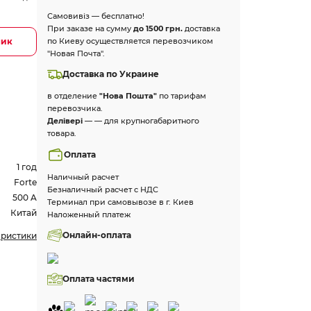
Самовивіз — бесплатно!
При заказе на сумму
до 1500 грн.
доставка
лик
по Киеву осуществляется перевозчиком
"Новая Почта".
Доставка по Украине
в отделение
"Нова Пошта"
по тарифам
перевозчика.
Делівері
— — для крупногабаритного
товара.
Оплата
1 год
Наличный расчет
Forte
Безналичный расчет с НДС
500 A
Терминал при самовывозе в г. Киев
Китай
Наложенный платеж
Онлайн-оплата
еристики
Оплата частями