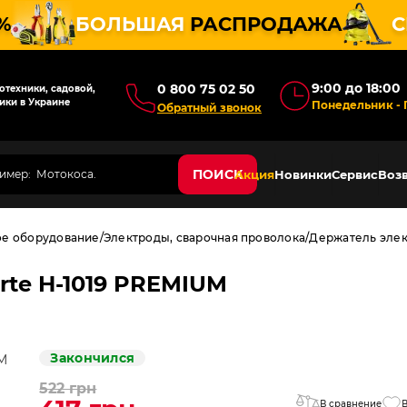
%
БОЛЬШАЯ
РАСПРОДАЖА
С
9:00 до 18:00
0 800 75 02 50
техники, садовой,
ики в Украине
Понедельник - 
Обратный звонок
ПОИСК
Акция
Новинки
Сервис
Возв
ое оборудование
Электроды, сварочная проволока
Держатель элек
rte H-1019 PREMIUM
Закончился
522 грн
В сравнение
В