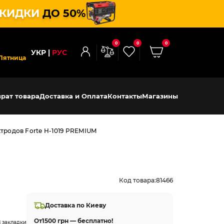
КИДКИ
ДО 50%
0
0
0
УКР
РУС
Пятница
рат товара
Доставка и Оплата
Контакты
Магазины
тродов Forte H-1019 PREMIUM
Код товара:
81466
Доставка по Киеву
От
1500 грн — бесплатно!
 закладки