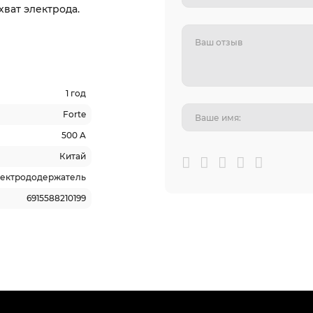
хват электрода.
1 год
Forte
500 A
Китай
ектрододержатель
6915588210199