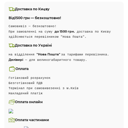
Доставка по Києву
Від
1500 грн — безкоштовно!
Самовивіз — безкоштовно!
до 1500 грн.
При замовленні на суму
доставка по Києву
здійснюється перевізником "Нова Пошта".
Доставка по Україні
"Нова Пошта"
на відділення
за тарифами перевізника.
Делівері
— для великогабаритного товару.
Оплата
Готівковий розрахунок
Безготівковий ПДВ
Термінал при самовивезенні з м.Київ
Накладений платіж
Оплата онлайн
Оплата частинами