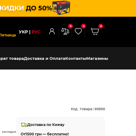
КИДКИ
ДО 50%
0
0
0
УКР
РУС
Пятница
рат товара
Доставка и Оплата
Контакты
Магазины
Код товара:
99800
Доставка по Киеву
 закладки
От
1500 грн — бесплатно!