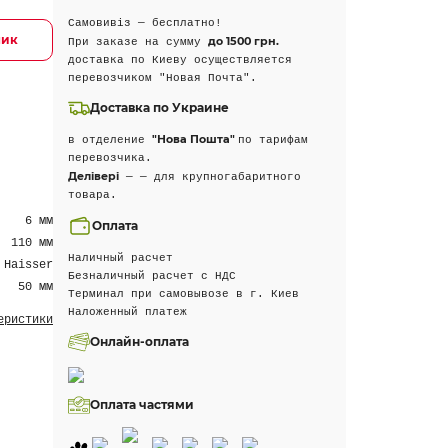
Самовивіз — бесплатно!
лик
до 1500 грн.
При заказе на сумму
доставка по Киеву осуществляется
перевозчиком "Новая Почта".
Доставка по Украине
"Нова Пошта"
в отделение
по тарифам
перевозчика.
Делівері
— — для крупногабаритного
товара.
6 мм
Оплата
110 мм
Наличный расчет
Haisser
Безналичный расчет с НДС
50 мм
Терминал при самовывозе в г. Киев
Наложенный платеж
еристики
Онлайн-оплата
Оплата частями