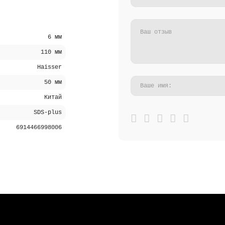
6 мм
110 мм
Haisser
50 мм
Китай
SDS-plus
6914466998006