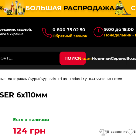
%
БОЛЬШАЯ
РАСПРОДАЖА
С
9:00 до 18:00
0 800 75 02 50
техники, садовой,
ики в Украине
Понедельник - 
Обратный звонок
ПОИСК
Акция
Новинки
Сервис
Возв
ные материалы
Буры
Бур Sds-Plus Industry HAISSER 6х110мм
SSER 6х110мм
Есть в наличии
124 грн
В сравнение
В