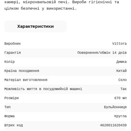
камері, мікрохвильовій печі. Вироби гігієнічні та
цілком безпечні у використанні.
Характеристики
Виробник
Vittora
Гарантія
Повернення/обмін 14 днів
Колір
Димка
Країна походження
Китай
Матеріал виготовлення
Скло
Можливість миття в посудомийній машині
Так
Розміри
670 мл
Тип
Бульйонниця
Форма
Кругла
Штрих код
4620011620439