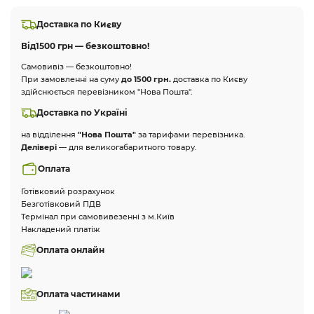
Доставка по Києву
Від
1500 грн — безкоштовно!
Самовивіз — безкоштовно!
При замовленні на суму
до 1500 грн.
доставка по Києву
здійснюється перевізником "Нова Пошта".
Доставка по Україні
на відділення
"Нова Пошта"
за тарифами перевізника.
Делівері
— для великогабаритного товару.
Оплата
Готівковий розрахунок
Безготівковий ПДВ
Термінал при самовивезенні з м.Київ
Накладений платіж
Оплата онлайн
Оплата частинами