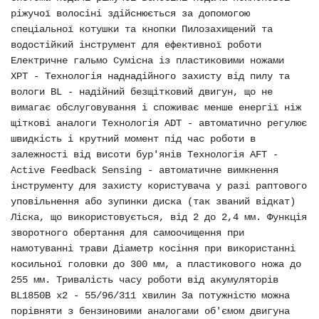
ріжучої волосіні здійснюється за допомогою
спеціальної котушки та кнопки Пилозахищений та
водостійкий інструмент для ефективної роботи
Електричне гальмо Сумісна із пластиковими ножами
XPT - Технологія наднадійного захисту від пилу та
вологи BL - надійний безщітковий двигун, що не
вимагає обслуговування і споживає менше енергії ніж
щіткові аналоги Технологія ADT - автоматично регулює
швидкість і крутний момент під час роботи в
залежності від висоти бур'янів Технологія AFT -
Active Feedback Sensing - автоматичне вимкнення
інструменту для захисту користувача у разі раптового
уповільнення або зупинки диска (так званий відкат)
Ліска, що використовується, від 2 до 2,4 мм. Функція
зворотного обертання для самоочищення при
намотуванні трави Діаметр косіння при використанні
косильної головки до 300 мм, а пластикового ножа до
255 мм. Тривалість часу роботи від акумуляторів
BL1850B х2 - 55/96/311 хвилин За потужністю можна
порівняти з бензиновими аналогами об'ємом двигуна