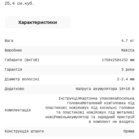
25,4 см.куб.
Характеристики
Вага
4.7 кг
Виробник
Makita
Габарити (ШхГхВ)
1758х258х232 мм
Гарантія
3 роки
Діаметр волосіні
2-2.4 мм
Додатково
Напруга акумулятора 18+18 В
ІнструкціяКартонна упаковкаКосильна
головкаМеталевий ніжГоловка під
пластикові ножіКожух під косильні головки
Комплектація
та пластикові ножіКожух під металеві
ножіРеміньАкумулятор та зарядний пристрій
в комплект не входять
Конструкція штанги
Пряма