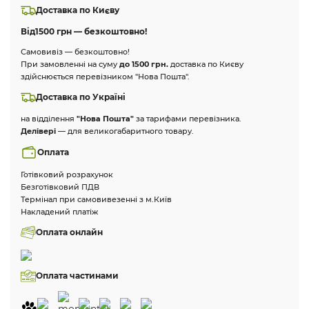
Доставка по Києву
Від
1500 грн — безкоштовно!
Самовивіз — безкоштовно!
При замовленні на суму
до 1500 грн.
доставка по Києву
здійснюється перевізником "Нова Пошта".
Доставка по Україні
на відділення
"Нова Пошта"
за тарифами перевізника.
Делівері
— для великогабаритного товару.
Оплата
Готівковий розрахунок
Безготівковий ПДВ
Термінал при самовивезенні з м.Київ
Накладений платіж
Оплата онлайн
Оплата частинами