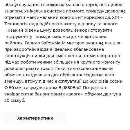
обслуговування і споживає менше енергії, ніж щіткові
аналоги. Унікальна система прямого приводу дозволяє
отримати максимальний коефіцієнт корисної дії. XPT -
Технологія наднадійного захисту від пилу та вологи
Низький рівень шуму дозволяє використовувати
інструмент у громадських місцях чи житлових
районах. Гальмо SafetyMatic миттєво зупиняє ланцюг
при зворотній віддачі Ідеально збалансована
конструкція пилки для зменшення втоми оператора
під час роботи Режим збільшення крутного моменту
дозволяє різати товсті гілки, тимчасово знімаючи
обмеження Ідеальна для обрізання Надлегка вага
зменшує втому під час експлуатації До 500 різів сосни
Ø 50 мм з акумулятором BL1850B х2 Потужність
еквівалентна бензиновим аналогам об'ємом двигуна
30 см.куб.
Характеристики