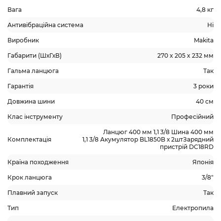
Вага
4,8 кг
Антивібраційна система
Ні
Виробник
Makita
Габарити (ШхГхВ)
270 x 205 x 232 мм
Гальма ланцюга
Так
Гарантія
3 роки
Довжина шини
40 см
Клас інструменту
Професійний
Ланцюг 400 мм 1,1 3/8 Шина 400 мм
Комплектація
1,1 3/8 Акумулятор BL1850B х 2штЗарядний
пристрій DC18RD
Країна походження
Японія
Крок ланцюга
3/8"
Плавний запуск
Так
Тип
Електропила