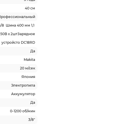
40 см
Профессиональный
3/8 Шина 400 мм 1,1
850B х 2штЗарядное
устройсто DC18RD
Да
Makita
20 м/сек
Япония
Электропила
Аккумулятор
Да
0-1200 об/мин
3/8"