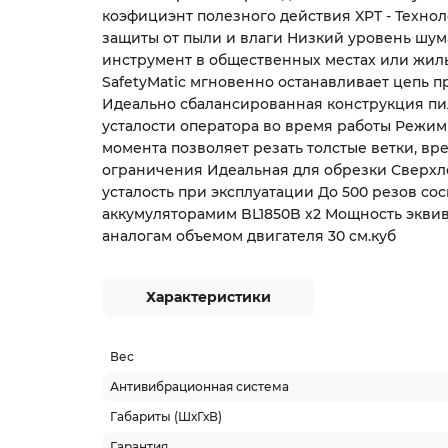
коэфициэнт полезного действия XPT - Техно
защиты от пыли и влаги Низкий уровень шум
инструмент в общественных местах или жилы
SafetyMatic мгновенно останавливает цепь п
Идеально сбалансированная конструкция п
усталости оператора во время работы Режи
момента позволяет резать толстые ветки, в
ограничения Идеальная для обрезки Сверхл
усталость при эксплуатации До 500 резов сос
аккумуляторамим BL1850B х2 Мощность экви
аналогам объемом двигателя 30 cм.куб
Характеристики
Вес
Антивибрационная система
Габариты (ШхГхВ)
Гарантия