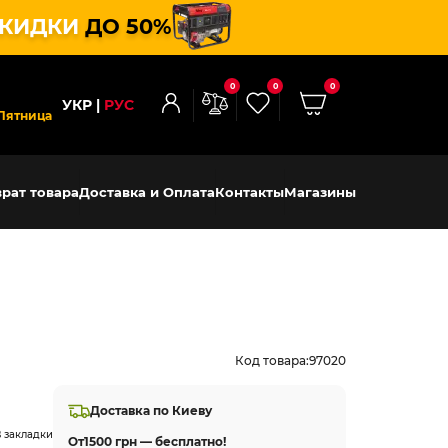
КИДКИ
ДО 50%
0
0
0
УКР
РУС
Пятница
рат товара
Доставка и Оплата
Контакты
Магазины
Код товара:
97020
Доставка по Киеву
 закладки
От
1500 грн — бесплатно!