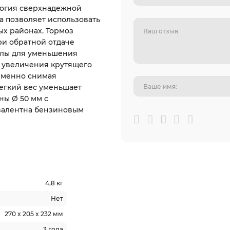
логия сверхнадежной
а позволяет использовать
х районах. Тормоз
ри обратной отдаче
илы для уменьшения
м увеличения крутящего
ременно снимая
егкий вес уменьшает
ны Ø 50 мм с
валентна бензиновым
4,8 кг
Нет
270 x 205 x 232 мм
3 года