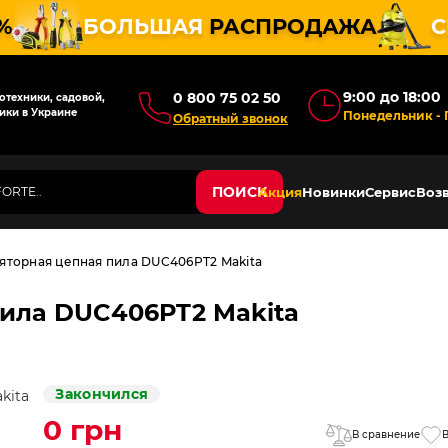
%
БОЛЬШАЯ
РАСПРОДАЖА
С
9:00 до 18:00
0 800 75 02 50
техники, садовой,
ики в Украине
Понедельник - 
Обратный звонок
ПОИСК
Акция
Новинки
Сервис
Возв
яторная цепная пила DUC406PT2 Makita
ила DUC406PT2 Makita
Закончился
0 грн
В сравнение
В