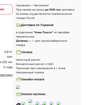
Самовивіз — бесплатно!
лик
При заказе на сумму
до 1500 грн.
доставка
по Киеву осуществляется перевозчиком
"Новая Почта".
Доставка по Украине
в отделение
"Нова Пошта"
по тарифам
перевозчика.
Делівері
— — для крупногабаритного
товара.
4,8 кг
Оплата
Нет
Наличный расчет
 x 232 мм
Безналичный расчет с НДС
3 года
Терминал при самовывозе в г. Киев
Наложенный платеж
еристики
Онлайн-оплата
Оплата частями