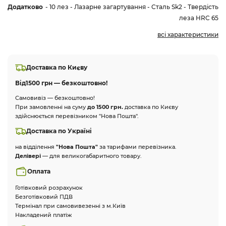
Додатково
- 10 лез - Лазарне загартування - Сталь Sk2 - Твердість
леза HRC 65
всі характеристики
Доставка по Києву
Від
1500 грн — безкоштовно!
Самовивіз — безкоштовно!
При замовленні на суму
до 1500 грн.
доставка по Києву
здійснюється перевізником "Нова Пошта".
Доставка по Україні
на відділення
"Нова Пошта"
за тарифами перевізника.
Делівері
— для великогабаритного товару.
Оплата
Готівковий розрахунок
Безготівковий ПДВ
Термінал при самовивезенні з м.Київ
Накладений платіж