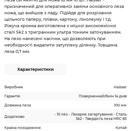
Леза сегментні для ножа 18 мм 10 шт. Haisser -
призначений для оперативної заміни основного леза
ножа, що вийшов з ладу. Підійде для розрізання
щільного паперу, плівки, картону, лінолеуму і т.д.
Ріжуча кромка виготовлена з міцної високоякісної
сталі Sk2 з тригранним ультра тонким заточуванням.
На лезо нанесені насічки, що дозволяють при
необхідності видалити затуплену ділянку. Товщина
леза 0,7 мм.
Характеристики
Виробник
Haisser
Гарантія
Повернення/обмін 14 днів
Довжина леза
100 мм
- 10 лез - Лазарне загартування - Сталь
Додатково
Sk2 - Твердість леза HRC 65
Країна походження
Китай