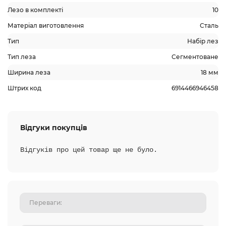
Лезо в комплекті
10
Матеріал виготовлення
Сталь
Тип
Набір лез
Тип леза
Сегментоване
Ширина леза
18 мм
Штрих код
6914466946458
Відгуки покупців
Відгуків про цей товар ще не було.