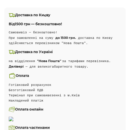
Доставка по Києву
Від
1500 грн — безкоштовно!
Самовивіз — безкоштовно!
до 1500 грн.
При замовленні на суму
доставка по Києву
здійснюється перевізником "Нова Пошта".
Доставка по Україні
"Нова Пошта"
на відділення
за тарифами перевізника.
Делівері
— для великогабаритного товару.
Оплата
Готівковий розрахунок
Безготівковий ПДВ
Термінал при самовивезенні з м.Київ
Накладений платіж
Оплата онлайн
Оплата частинами