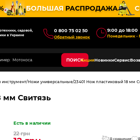
%
БОЛЬШАЯ
РАСПРОДАЖА
С
9:00 до 18:00
0 800 75 02 50
техники, садовой,
ики в Украине
Понедельник - 
Обратный звонок
ПОИСК
Акция
Новинки
Сервис
Возв
й инструмент
Ножи универсальные
23401 Нож пластиковый 18 мм С
8 мм Свитязь
Есть в наличии
22 грн
В сравнение
В