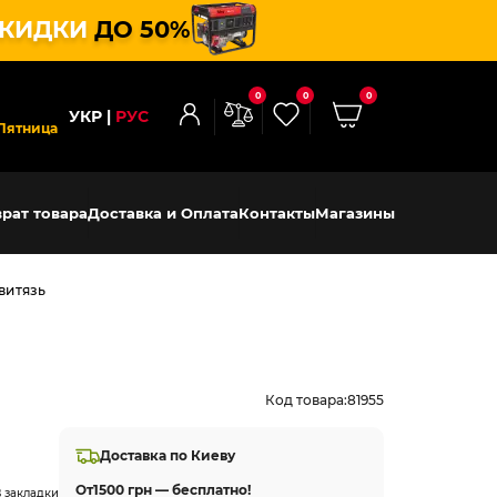
КИДКИ
ДО 50%
0
0
0
УКР
РУС
Пятница
рат товара
Доставка и Оплата
Контакты
Магазины
витязь
Код товара:
81955
Доставка по Киеву
От
1500 грн — бесплатно!
 закладки