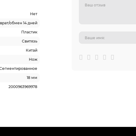
Нет
врат/обмен 14 дней
Пластик
Свитязь
Китай
Нож
Сегментированное
18 мм
2000963969978