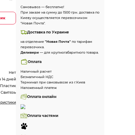
Самовывоз — бесплатно!
При заказе на сумму до 1500 грн. доставка по
лик
Киеву осуществляется перевозчиком
"Новая Почта".
Доставка по Украине
на отделение
"Новая Почта"
по тарифам
перевозчика.
Деливери
— для крупногабаритного товара.
Оплата
Наличный расчет
Нет
Безналичный НДС
 14 дней
Терминал при самовывозе из г.Киев
Пластик
Наложенный платеж
Свитязь
Оплата онлайн
еристики
Оплата частями