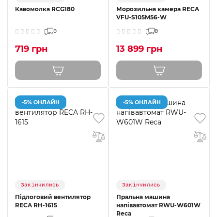
Кавомолка RCG180
Морозильна камера RECA
VFU-S105M56-W
0
0
719 грн
13 899 грн
-5% ОНЛАЙН
-5% ОНЛАЙН
Закінчились
Закінчились
Підлоговий вентилятор
Пральна машина
RECA RH-1615
напівавтомат RWU-W601W
Reca