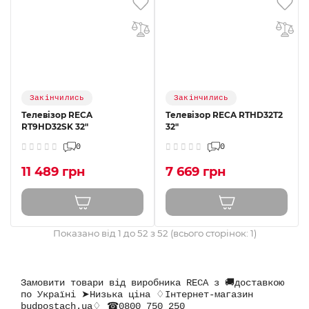
Закінчились
Закінчились
Телевізор RECA
Телевізор RECA RTHD32T2
RT9HD32SK 32"
32"
0
0
11 489 грн
7 669 грн
Показано від 1 до 52 з 52 (всього сторінок: 1)
Замовити товари від виробника RECA з 🚚доставкою
по Україні ➤Низька ціна ♢Інтернет-магазин
budpostach.ua♢ ☎0800 750 250