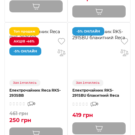
Топ продаж
-5% ОНЛАЙН
АКЦІЯ -46%
-5% ОНЛАЙН
Закінчились
Закінчились
Електрочайник Reca RKS-
Електрочайник RKS-
293SBB
291SBU блакитний Reca
0
0
461 грн
419 грн
250 грн