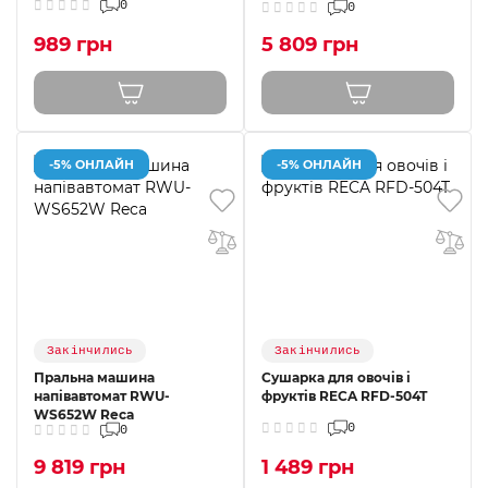
0
0
989 грн
5 809 грн
-5% ОНЛАЙН
-5% ОНЛАЙН
Закінчились
Закінчились
Пральна машина
Сушарка для овочів і
напівавтомат RWU-
фруктів RECA RFD-504T
WS652W Reca
0
0
9 819 грн
1 489 грн