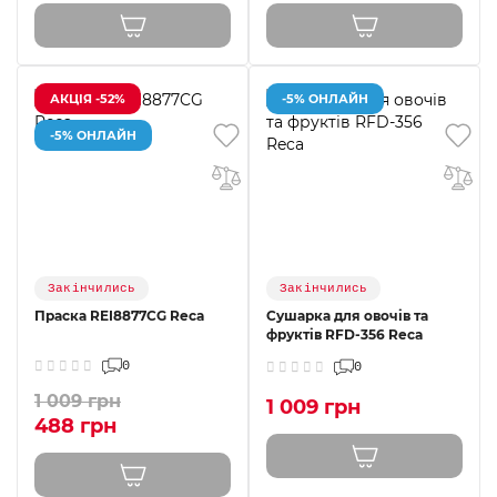
АКЦІЯ -52%
-5% ОНЛАЙН
-5% ОНЛАЙН
Закінчились
Закінчились
Праска REI8877CG Reca
Сушарка для овочів та
фруктів RFD-356 Reca
0
0
1 009 грн
1 009 грн
488 грн