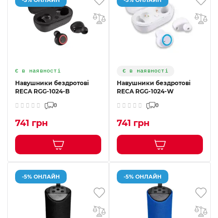
Є в наявності
Є в наявності
Навушники бездротові
Навушники бездротові
RECA RGG-1024-B
RECA RGG-1024-W
0
0
741 грн
741 грн
-5% ОНЛАЙН
-5% ОНЛАЙН