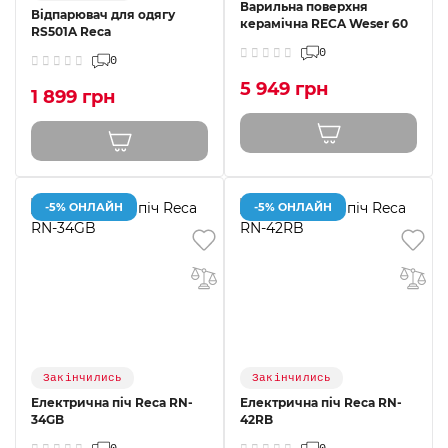
Варильна поверхня
Відпарювач для одягу
керамічна RECA Weser 60
RS501A Reca
0
0
5 949 грн
1 899 грн
-5% ОНЛАЙН
-5% ОНЛАЙН
Закінчились
Закінчились
Електрична піч Reca RN-
Електрична піч Reca RN-
34GB
42RB