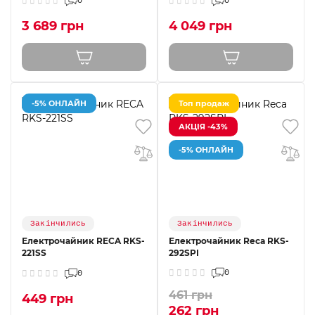
0
0
3 689 грн
4 049 грн
-5% ОНЛАЙН
Топ продаж
АКЦІЯ -43%
-5% ОНЛАЙН
Закінчились
Закінчились
Електрочайник RECA RKS-
Електрочайник Reca RKS-
221SS
292SPI
0
0
461 грн
449 грн
262 грн