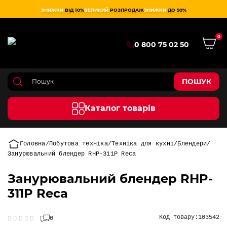
ЗНИЖКИ
ВІД 10%
ВЕЛИКИЙ
РОЗПРОДАЖ
ЗНИЖКИ
ДО 50%
0
0 800 75 02 50
ПОШУК
Каталог товарів
Головна
Побутова техніка
Техніка для кухні
Блендери
Занурювальний блендер RHP-311P Reca
Занурювальний блендер RHP-
311P Reca
Код товару:
103542
0