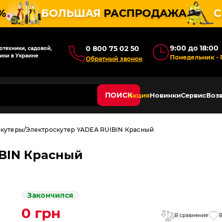
%
БОЛЬШАЯ
РАСПРОДАЖА
С
9:00 до 18:00
0 800 75 02 50
техники, садовой,
ики в Украине
Понедельник - 
Обратный звонок
ПОИСК
Акция
Новинки
Сервис
Возв
скутеры
Электроскутер YADEA RUIBIN Красный
IBIN Красный
Закончился
0 грн
В сравнение
В