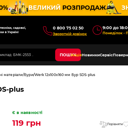
10%
ВЕЛИКИЙ
РОЗПРОДАЖ
З
9:00 до 18:
0 800 75 02 50
ехніки, садової,
ки в Україні
Понеділок - 
Зворотній дзвінок
ПОШУК
Акція
Новинки
Сервіс
Поверн
ні матеріали
Бури
Werk 12х100x160 мм Бур SDS-plus
DS-plus
Є в наявності
119 грн
Порівняти