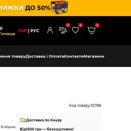
НИЖКИ
ДО 50%
0
0
0
00
УКР
РУС
П’ятниця
ення товару
Доставка і Оплата
Контакти
Магазини
Код товару:
32768
Доставка по Києву
В обране
Від
1500 грн — безкоштовно!