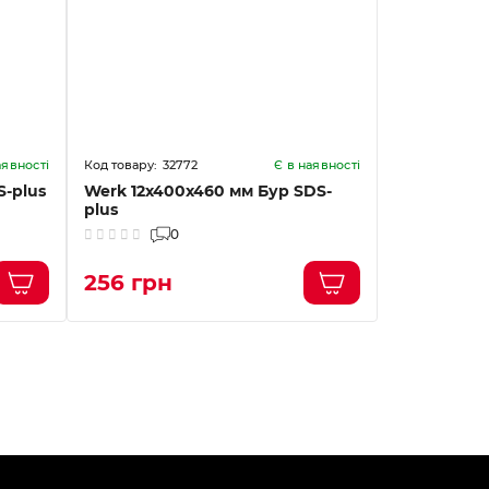
32772
32
аявності
Є в наявності
S-plus
Werk 12х400x460 мм Бур SDS-
Werk 12х54
plus
plus
0
256 грн
354 грн