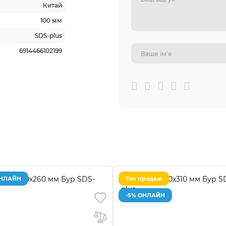
Китай
100 мм
SDS-plus
6914466102199
ОНЛАЙН
Топ продаж
-5% ОНЛАЙН