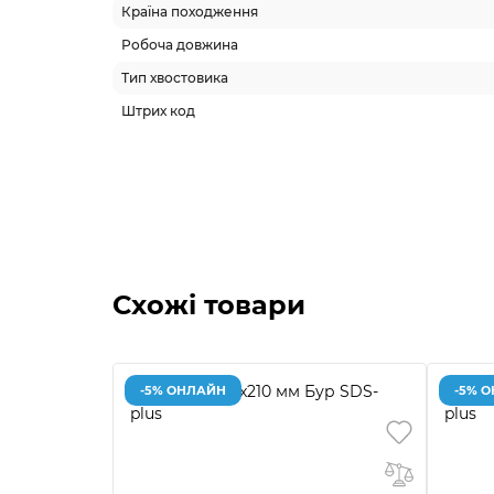
Країна походження
Робоча довжина
Тип хвостовика
Штрих код
Схожі товари
-5% ОНЛАЙН
-5% 