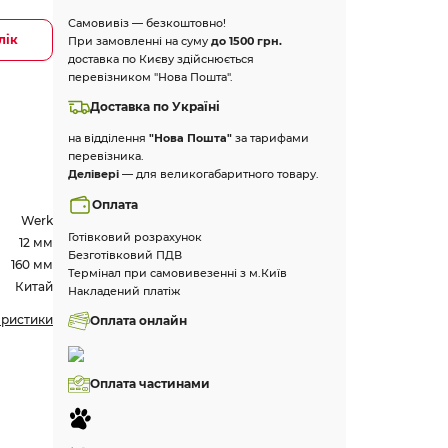
Самовивіз — безкоштовно!
лік
При замовленні на суму
до 1500 грн.
доставка по Києву здійснюється
перевізником "Нова Пошта".
Доставка по Україні
на відділення
"Нова Пошта"
за тарифами
перевізника.
Делівері
— для великогабаритного товару.
Оплата
Werk
Готівковий розрахунок
12 мм
Безготівковий ПДВ
160 мм
Термінал при самовивезенні з м.Київ
Китай
Накладений платіж
еристики
Оплата онлайн
Оплата частинами