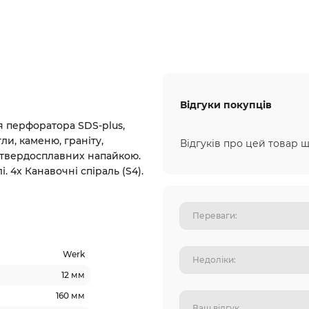
Відгуки покупців
я перфоратора SDS-plus,
ли, каменю, граніту,
Відгуків про цей товар щ
 твердосплавних напайкою.
. 4х Канавочні спіраль (S4).
Werk
12 мм
160 мм