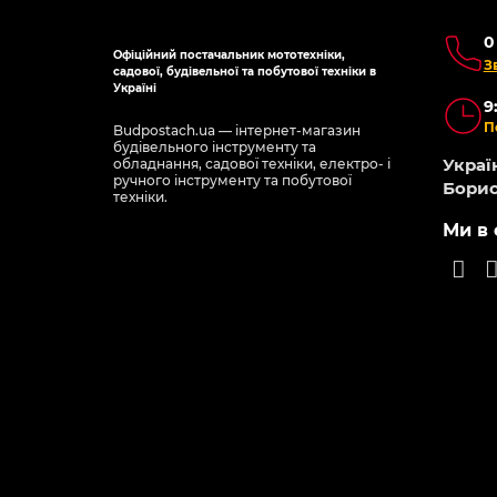
0
Офіційний постачальник мототехніки,
З
садової, будівельної та побутової техніки в
Україні
9
П
Budpostach.ua — інтернет-магазин
будівельного інструменту та
Україн
обладнання, садової техніки, електро- і
ручного інструменту та побутової
Борис
техніки.
Ми в 