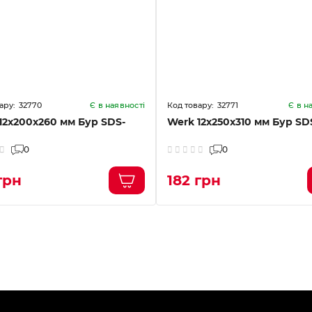
32770
32771
Є в наявності
Є в н
12х200x260 мм Бур SDS-
Werk 12х250x310 мм Бур SD
0
0
грн
182 грн