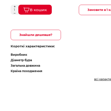
В кошик
Замовити в 1 к
Знайшли дешевше?
Короткі характеристики:
Виробник
Діаметр бура
Загальна довжина
Країна походження
всі характ