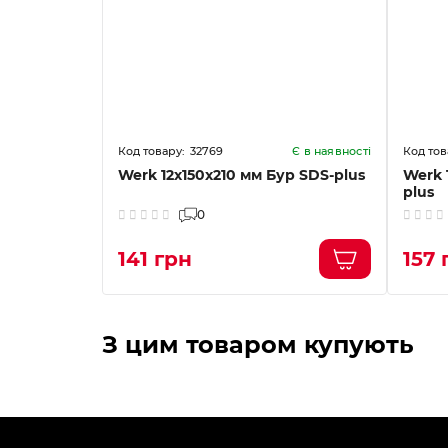
32769
Є в наявності
Є в наявності
Бур SDS-
Werk 12х150x210 мм Бур SDS-plus
Werk 
plus
0
141 грн
157 
З цим товаром купують