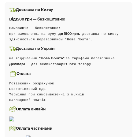
Доставка по Києву
Від
1500 грн — безкоштовно!
Самовивіз — безкоштовно!
до 1500 грн.
При замовленні на суму
доставка по Києву
здійснюється перевізником "Нова Пошта".
Доставка по Україні
"Нова Пошта"
на відділення
за тарифами перевізника.
Делівері
— для великогабаритного товару.
Оплата
Готівковий розрахунок
Безготівковий ПДВ
Термінал при самовивезенні з м.Київ
Накладений платіж
Оплата онлайн
Оплата частинами