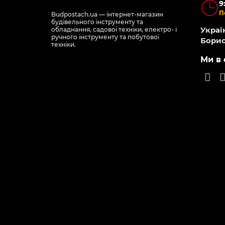
9
П
Budpostach.ua — інтернет-магазин
будівельного інструменту та
Україн
обладнання, садової техніки, електро- і
ручного інструменту та побутової
Борис
техніки.
Ми в 