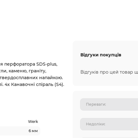
Відгуки покупців
ля перфоратора SDS-plus,
ли, каменю, граніту,
Відгуків про цей товар щ
 твердосплавних напайкою.
. 4х Канавочні спіраль (S4).
Werk
6 мм