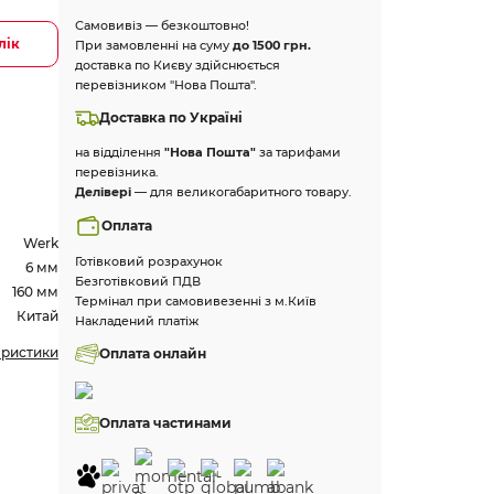
Самовивіз — безкоштовно!
лік
При замовленні на суму
до 1500 грн.
доставка по Києву здійснюється
перевізником "Нова Пошта".
Доставка по Україні
на відділення
"Нова Пошта"
за тарифами
перевізника.
Делівері
— для великогабаритного товару.
Оплата
Werk
Готівковий розрахунок
6 мм
Безготівковий ПДВ
160 мм
Термінал при самовивезенні з м.Київ
Китай
Накладений платіж
еристики
Оплата онлайн
Оплата частинами