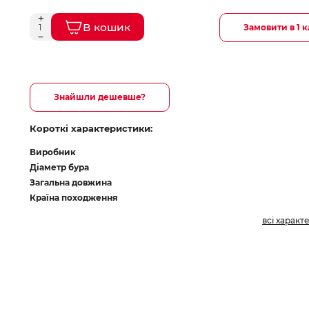
В кошик
Замовити в 1 к
Знайшли дешевше?
Короткі характеристики:
Виробник
Діаметр бура
Загальна довжина
Країна походження
всі характ