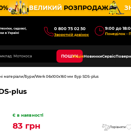
10%
ВЕЛИКИЙ
РОЗПРОДАЖ
З
9:00 до 18:
0 800 75 02 50
ехніки, садової,
ки в Україні
Понеділок - 
Зворотній дзвінок
ПОШУК
Акція
Новинки
Сервіс
Поверн
ні матеріали
Бури
Werk 06х100x160 мм Бур SDS-plus
DS-plus
Є в наявності
83 грн
Порівняти