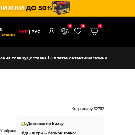
НИЖКИ
ДО 50%
0
0
0
00
УКР
РУС
П’ятниця
ення товару
Доставка і Оплата
Контакти
Магазини
Код товару:
32752
Доставка по Києву
В обране
Від
1500 грн — безкоштовно!