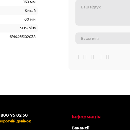
160 мм
Китай
100 мм
SDS-plus
6914466102038
 800 75 02 50
Інформація
воротній дзвінок
Вакансії