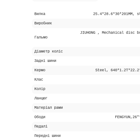
Вилка
25.4*28.6*30*201MM, s
Виробник
JIUHONG , Mechanical disc b
Гальмо
Діаметр коліс
Задні шини
Кермо
Steel, 640*1.2T*22.2
Клас
Колір
Ланцюг
Матеріал рами
Ободи
FENGYUN,26"
Педалі
Передні шини