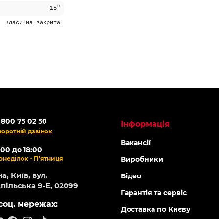
15"
Класична закрита
 800 75 02 50
Інформація
воротній дзвінок
Вакансії
:00 до 18:00
онеділок - П’ятниця
Виробники
а, Київ, вул.
Відео
пільська 9-Е, 02099
Гарантія та сервіс
соц. мережах:
Доставка по Києву