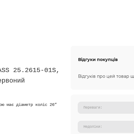
Відгуки покупців
ASS 25.2615-01S,
Відгуків про цей товар щ
ервоний
ою має діаметр коліс 26”