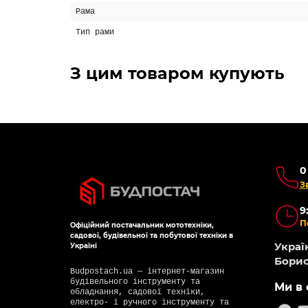
Рама
Тип рами
З цим товаром купують
0
З
9
П
Офіційний постачальник мототехніки,
садової, будівельної та побутової техніки в
Україн
Україні
Борис
Budpostach.ua — інтернет-магазин
будівельного інструменту та
Ми в 
обладнання, садової техніки,
електро- і ручного інструменту та