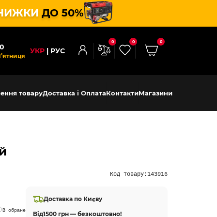
НИЖКИ
ДО 50%
0
0
0
00
УКР
РУС
П’ятниця
ення товару
Доставка і Оплата
Контакти
Магазини
ий
Код товару:
143916
Доставка по Києву
В обране
Від
1500 грн — безкоштовно!