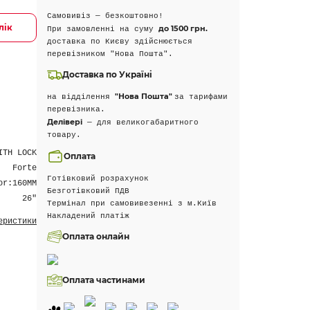
Самовивіз — безкоштовно!
лік
до 1500 грн.
При замовленні на суму
доставка по Києву здійснюється
перевізником "Нова Пошта".
Доставка по Україні
"Нова Пошта"
на відділення
за тарифами
перевізника.
Делівері
— для великогабаритного
товару.
ITH LOCK
Оплата
Forte
Готівковий розрахунок
or:160MM
Безготівковий ПДВ
26"
Термінал при самовивезенні з м.Київ
Накладений платіж
еристики
Оплата онлайн
Оплата частинами