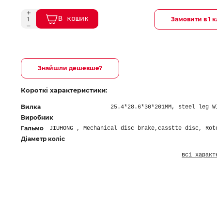
В кошик
Замовити в 1 к
Знайшли дешевше?
Короткі характеристики:
Вилка
25.4*28.6*30*201MM, steel leg W
Виробник
Гальмо
JIUHONG , Mechanical disc brake,casstte disc, Rot
Діаметр коліс
всі характ