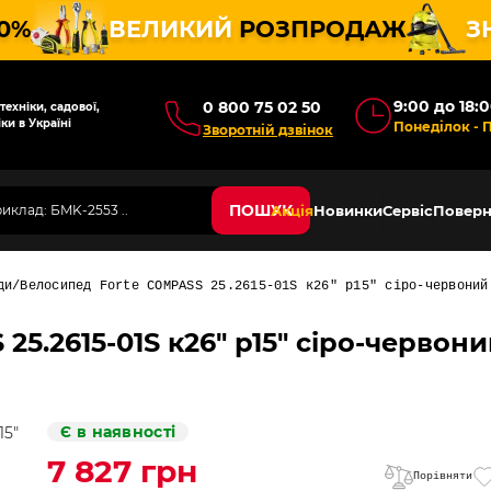
10%
ВЕЛИКИЙ
РОЗПРОДАЖ
З
9:00 до 18:
0 800 75 02 50
ехніки, садової,
ки в Україні
Понеділок - 
Зворотній дзвінок
ПОШУК
Акція
Новинки
Сервіс
Поверн
ди
Велосипед Forte COMPASS 25.2615-01S к26" р15" сіро-червоний
5.2615-01S к26" р15" сіро-червон
Є в наявності
7 827 грн
Порівняти