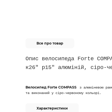
Все про товар
Опис велосипеда Forte COMP
к26" р15" алюміній, сіро-ч
Велосипед Forte COMPASS
з алюміневою рам
та виконаний у сіро-червоному кольорі.
Характеристики