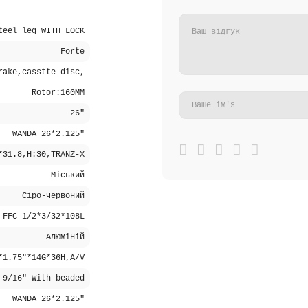
teel leg WITH LOCK
Forte
rake,casstte disc,
Rotor:160MM
26"
WANDA 26*2.125"
*31.8,H:30,TRANZ-X
Міський
Сіро-червоний
FFC 1/2*3/32*108L
Алюміній
*1.75"*14G*36H,A/V
9/16" With beaded
WANDA 26*2.125"