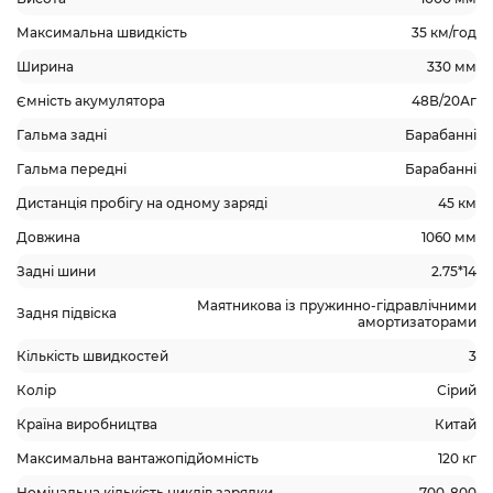
Максимальна швидкість
35 км/год
Ширина
330 мм
Ємність акумулятора
48В/20Аг
Гальма задні
Барабанні
Гальма передні
Барабанні
Дистанція пробігу на одному заряді
45 км
Довжина
1060 мм
Задні шини
2.75*14
Маятникова із пружинно-гідравлічними
Задня підвіска
амортизаторами
Кількість швидкостей
3
Колір
Сірий
Країна виробництва
Китай
Максимальна вантажопідйомність
120 кг
Номінальна кількість циклів зарядки
700-800