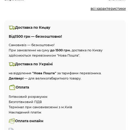
всі характеристики
Доставка по Києву
Від
1500 грн — безкоштовно!
Самовивіз — безкоштовно!
При замовленні на суму
до 1500 грн.
доставка по Києву
здійснюється перевізником "Нова Пошта".
Доставка по Україні
на відділення
"Нова Пошта"
за тарифами перевізника.
Делівері
— для великогабаритного товару.
Оплата
Готівковий розрахунок
Безготівковий ПДВ
Термінал при самовивезенні з м.Київ
Накладений платіж
Оплата онлайн