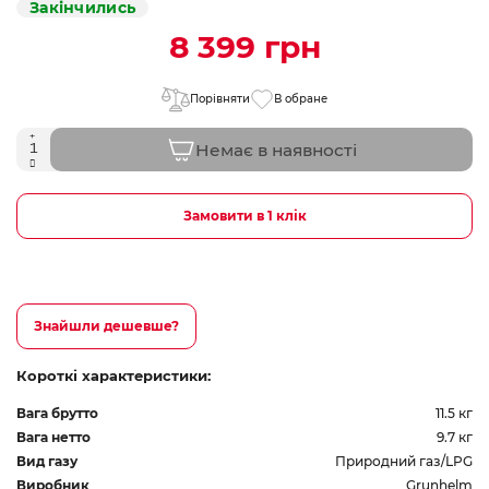
Закінчились
8 399 грн
Порівняти
В обране
Немає в наявності
Замовити в 1 клік
Знайшли дешевше?
Короткі характеристики:
Вага брутто
11.5 кг
Вага нетто
9.7 кг
Вид газу
Природний газ/LPG
Виробник
Grunhelm