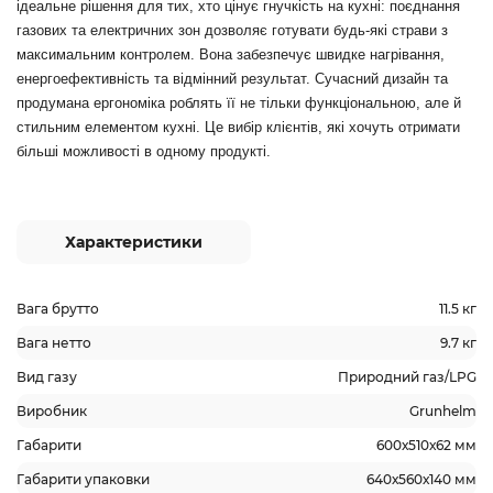
ідеальне рішення для тих, хто цінує гнучкість на кухні: поєднання
газових та електричних зон дозволяє готувати будь-які страви з
максимальним контролем. Вона забезпечує швидке нагрівання,
енергоефективність та відмінний результат. Сучасний дизайн та
продумана ергономіка роблять її не тільки функціональною, але й
стильним елементом кухні. Це вибір клієнтів, які хочуть отримати
більші можливості в одному продукті.
Характеристики
Вага брутто
11.5 кг
Вага нетто
9.7 кг
Вид газу
Природний газ/LPG
Виробник
Grunhelm
Габарити
600х510х62 мм
Габарити упаковки
640х560х140 мм