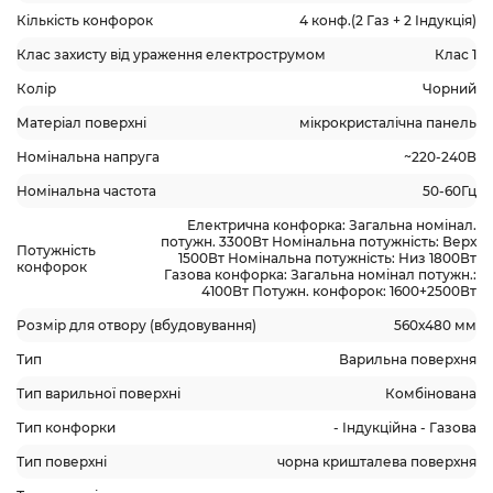
Кількість конфорок
4 конф.(2 Газ + 2 Індукція)
Клас захисту від ураження електрострумом
Клас 1
Колір
Чорний
Матеріал поверхні
мікрокристалічна панель
Номінальна напруга
~220-240В
Номінальна частота
50-60Гц
Електрична конфорка: Загальна номінал.
потужн. 3300Вт Номінальна потужність: Верх
Потужність
1500Вт Номінальна потужність: Низ 1800Вт
конфорок
Газова конфорка: Загальна номінал потужн.:
4100Вт Потужн. конфорок: 1600+2500Вт
Розмір для отвору (вбудовування)
560х480 мм
Тип
Варильна поверхня
Тип варильної поверхні
Комбінована
Тип конфорки
- Індукційна - Газова
Тип поверхні
чорна кришталева поверхня