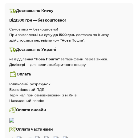
Доставка по Києву
Від
1500 грн — безкоштовно!
Самовивіз — безкоштовно!
При замовленні на суму
до 1500 грн.
доставка по Києву
здійснюється перевізником "Нова Пошта".
Доставка по Україні
на відділення
"Нова Пошта"
за тарифами перевізника.
Делівері
— для великогабаритного товару.
Оплата
Готівковий розрахунок
Безготівковий ПДВ
Термінал при самовивезенні з м.Київ
Накладений платіж
Оплата онлайн
Оплата частинами