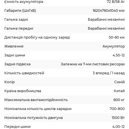
Ємність акумулятора
72 В/58 Ar
Габарити (ШхГхВ)
1620х760х1040 мм
Гальма задні
Барабанні механічні
Гальма передні
Барабанні механічні
Дистанція пробігу на одному заряді
50-60 км
Живлення
Акумулятор
Задні шини
4.50-12
Задня підвіска
Залежна на 7-ми листових ресорах
Кількість швидкостей
3 вперед / 1 назад
Колір
Синій
Країна виробництва
Китай
Максимальна вантажопідйомність
600 кг
Номінальна кількість циклів зарядки
700-800
Номінальна потужність двигуна
1500 Вт
Передні шини
4.00-12