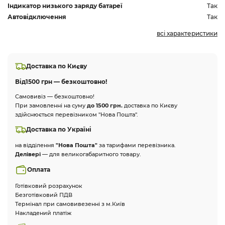
Індикатор низького заряду батареї
Так
Автовідключення
Так
всі характеристики
Доставка по Києву
Від
1500 грн — безкоштовно!
Самовивіз — безкоштовно!
При замовленні на суму
до 1500 грн.
доставка по Києву
здійснюється перевізником "Нова Пошта".
Доставка по Україні
на відділення
"Нова Пошта"
за тарифами перевізника.
Делівері
— для великогабаритного товару.
Оплата
Готівковий розрахунок
Безготівковий ПДВ
Термінал при самовивезенні з м.Київ
Накладений платіж