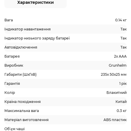
Характеристики
Вага
0.14 кг
Індикатор навантаження
Так
Індикатор низького заряду батареї
Так
Автовідключення
Так
Батарея
2х ААА
Виробник
Grunhelm
Габарити (ШхГхВ)
235х 50х25 мм
Гарантія
1 рік
Колір
Блакитний
Країна походження
Китай
Максимальна вага
0.3 кг
Матеріал виготовлення
ABS пластик
Об'єм чаші