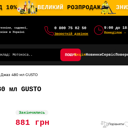
Д 10%
ВЕЛИКИЙ
РОЗПРОДАЖ
ЗН
9:00 до 18
0 800 75 02 50
техніки, садової,
хніки в Україні
Понеділок - 
Зворотній дзвінок
ПОШУК
Акція
Новинки
Сервіс
Повер
 Джаз 480 мл GUSTO
80 мл GUSTO
Закінчились
881 грн
Порівняти