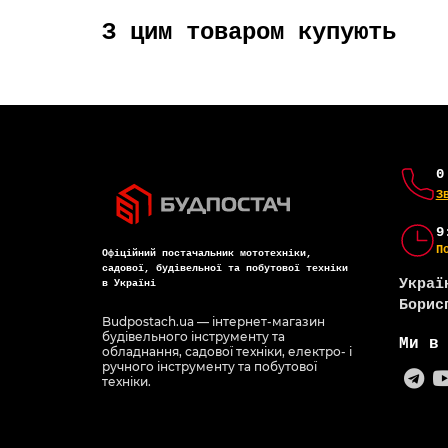
З цим товаром купують
0
З
9
П
Офіційний постачальник мототехніки,
садової, будівельної та побутової техніки
Украї
в Україні
Борис
Budpostach.ua — інтернет-магазин
будівельного інструменту та
Ми в
обладнання, садової техніки, електро- і
ручного інструменту та побутової
техніки.