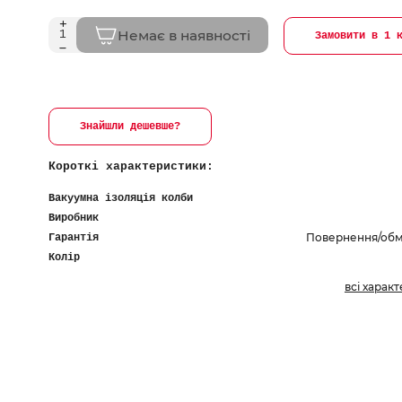
Немає в наявності
Замовити в 1 
Знайшли дешевше?
Короткі характеристики:
Вакуумна ізоляція колби
Виробник
Повернення/обмі
Гарантія
Колір
всі харак