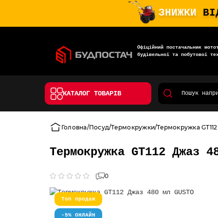
ЗНИЖКИ
ВІ
Офіційний постачальник мото
будівельної та побутової те
КАТАЛОГ ТОВАРІВ
Головна
Посуд
Термокружки
Термокружка GT112
Термокружка GT112 Джаз 4
0
Топ продаж
-5% ОНЛАЙН