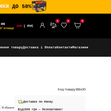
ИЖКИ
ДО 50%
0
0
0
:00
УКР
РУС
П’ятниця
нення товару
Доставка і Оплата
Контакти
Магазини
Код товару:
88430
Доставка по Києву
В обране
Від
1500 грн — безкоштовно!