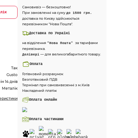
Самовивіз — безкоштовно!
клік
При замовленні на суму
до 1500 грн.
доставка по Києву здійснюється
перевізником "Нова Пошта".
Доставка по Україні
на відділення
за тарифами
"Нова Пошта"
перевізника.
— для великогабаритного товару.
Делівері
Оплата
Так
Готівковий розрахунок
Gusto
Безготівковий ПДВ
н 14 днів
Термінал при самовивезенні з м.Київ
Металік
Накладений платіж
теристики
Оплата онлайн
Оплата частинами