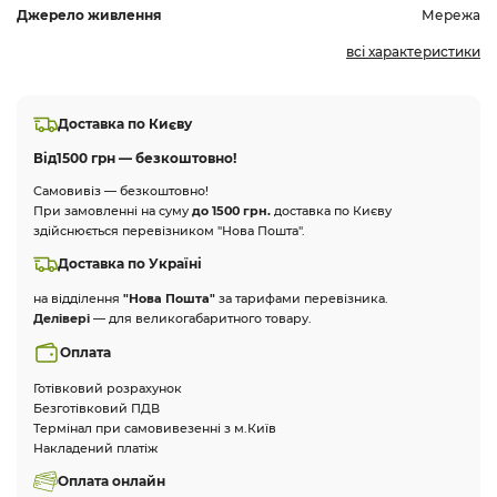
Джерело живлення
Мережа
всі характеристики
Доставка по Києву
Від
1500 грн — безкоштовно!
Самовивіз — безкоштовно!
При замовленні на суму
до 1500 грн.
доставка по Києву
здійснюється перевізником "Нова Пошта".
Доставка по Україні
на відділення
"Нова Пошта"
за тарифами перевізника.
Делівері
— для великогабаритного товару.
Оплата
Готівковий розрахунок
Безготівковий ПДВ
Термінал при самовивезенні з м.Київ
Накладений платіж
Оплата онлайн