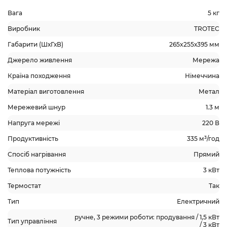
Вага
5 кг
Виробник
TROTEC
Габарити (ШхГхВ)
265x255х395 мм
Джерело живлення
Мережа
Країна походження
Німеччина
Матеріал виготовлення
Метал
Мережевий шнур
1.3 м
Напруга мережі
220 В
Продуктивність
335 м³/год
Спосіб нагрівання
Прямий
Теплова потужність
3 кВт
Термостат
Так
Тип
Електричний
ручне, 3 режими роботи: продування / 1,5 кВт
Тип управління
/ 3 кВт