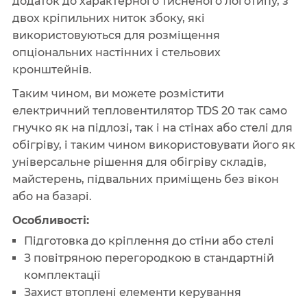
додаток до характерного тисненого логотипу, з
двох кріпильних ниток збоку, які
використовуються для розміщення
опціональних настінних і стельових
кронштейнів.
Таким чином, ви можете розмістити
електричний тепловентилятор TDS 20 так само
гнучко як на підлозі, так і на стінах або стелі для
обігріву, і таким чином використовувати його як
універсальне рішення для обігріву складів,
майстерень, підвальних приміщень без вікон
або на базарі.
Особливості:
Підготовка до кріплення до стіни або стелі
З повітряною перегородкою в стандартній
комплектації
Захист втоплені елементи керування