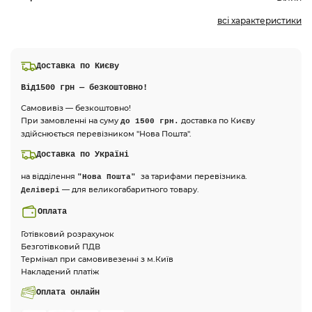
всі характеристики
Доставка по Києву
Від
1500 грн — безкоштовно!
Самовивіз — безкоштовно!
При замовленні на суму
доставка по Києву
до 1500 грн.
здійснюється перевізником "Нова Пошта".
Доставка по Україні
на відділення
за тарифами перевізника.
"Нова Пошта"
— для великогабаритного товару.
Делівері
Оплата
Готівковий розрахунок
Безготівковий ПДВ
Термінал при самовивезенні з м.Київ
Накладений платіж
Оплата онлайн