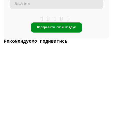
Відправити свій відгук
Рекомендуємо подивитись
Топ продаж
-5% ОНЛАЙН
Закінчились
Бульйонниця VT-P-2140ML Мона Ліза 620 мл Vittora