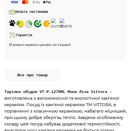
Оплата частинами
Гарантія
33 власні сервісні центри по Україні!
Все про товар
Тарілка обідня VT-P-1270ML Мона Ліза Vittora -
виготовлена з високоякісної та екологічної кам'яної
кераміки. Посуд із кам'яної кераміки ТМ VITTORA, в
порівнянні з класичною керамікою, набагато міцніший,
при цьому добре зберігає тепло. Завдяки особливому
складу цей посуд набуває додаткової термостійкості,
внаслідок чого кам'яна кераміка не боїться різких