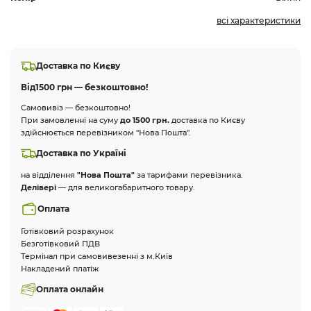
всі характеристики
Доставка по Києву
Від
1500 грн — безкоштовно!
Самовивіз — безкоштовно!
При замовленні на суму
до 1500 грн.
доставка по Києву
здійснюється перевізником "Нова Пошта".
Доставка по Україні
на відділення
"Нова Пошта"
за тарифами перевізника.
Делівері
— для великогабаритного товару.
Оплата
Готівковий розрахунок
Безготівковий ПДВ
Термінал при самовивезенні з м.Київ
Накладений платіж
Оплата онлайн