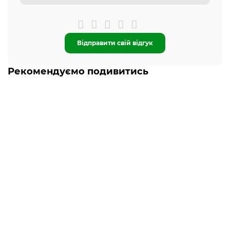
Відправити свій відгук
Рекомендуємо подивитись
-5% ОНЛАЙН
Є в наявності
Салатник V-187B Blanco Buongiorno Vittora 187 мм