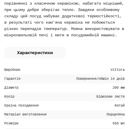
порівнянні з класичною керамікою, набагато міцніший,
при цьому добре зберігає тепло. Завдяки особливому
складу цей посуд набуває додаткової термостійкості,
в результаті чого кам'яна кераміка не побоюється
різких перепадів температур. Можна використовувати в
мікрохвильовій печі і мити в посудомийній машині.
Характеристики
Виробник
Vittora
Гарантія
Повернення/обмін 14 днів
Діаметр
200 мм
Колір
Бірюзове листя
Країна походження
Китай
Матеріал виготовлення
Порцеляна
Розміри
650 мл