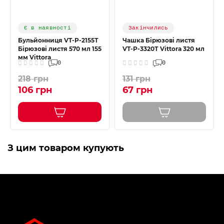
Є в наявності
Закінчились
Бульйонниця VT-P-2155Т
Чашка Бірюзові листя
Бірюзові листя 570 мл 155
VT-P-3320Т Vittora 320 мл
мм Vittora
0
0
218 грн
131 грн
106 грн
67 грн
З цим товаром купують