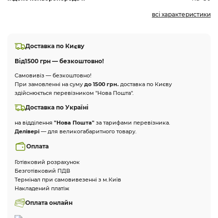
всі характеристики
Доставка по Києву
Від
1500 грн — безкоштовно!
Самовивіз — безкоштовно!
При замовленні на суму
до 1500 грн.
доставка по Києву
здійснюється перевізником "Нова Пошта".
Доставка по Україні
на відділення
"Нова Пошта"
за тарифами перевізника.
Делівері
— для великогабаритного товару.
Оплата
Готівковий розрахунок
Безготівковий ПДВ
Термінал при самовивезенні з м.Київ
Накладений платіж
Оплата онлайн