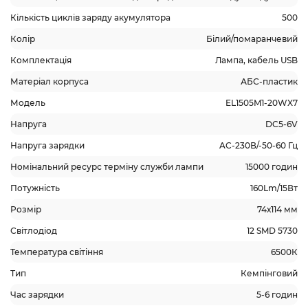
Кількість циклів заряду акумулятора
500
Колір
Білий/помаранчевий
Комплектація
Лампа, кабель USB
Матеріал корпуса
АБС-пластик
Модель
EL1505M1-20WX7
Напруга
DC5-6V
Напруга зарядки
AC-230В/-50-60 Гц
Номінальний ресурс терміну служби лампи
15000 годин
Потужність
160Lm/15Вт
Розмір
74х114 мм
Світлодіод
12 SMD 5730
Температура світіння
6500К
Тип
Кемпінговий
Час зарядки
5-6 годин