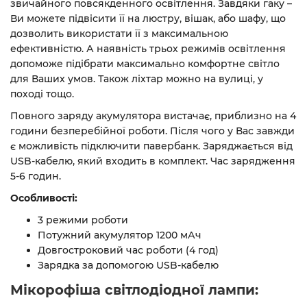
звичайного повсякденного освітлення. Завдяки гаку –
Ви можете підвісити її на люстру, вішак, або шафу, що
дозволить використати її з максимальною
ефективністю. А наявність трьох режимів освітлення
допоможе підібрати максимально комфортне світло
для Ваших умов. Також ліхтар можно на вулиці, у
поході тощо.
Повного заряду акумулятора вистачає, приблизно на 4
години безперебійної роботи. Після чого у Вас завжди
є можливість підключити павербанк. Заряджається
від
USB-кабелю, який входить в комплект. Час зарядження
5-6 годин.
Особливості:
3
режими роботи
Потужний акумулятор 1200 мАч
Довгостроковий час роботи (4 год)
Зарядка за допомогою
USB-
кабелю
Мікорофіша світлодіодної лампи: