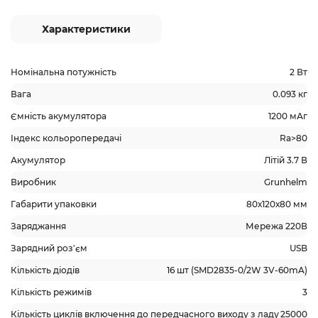
Характеристики
Номінальна потужність
2 Вт
Вага
0.093 кг
Ємність акумулятора
1200 мАг
Індекс кольоропередачі
Ra>80
Акумулятор
Літій 3.7 В
Виробник
Grunhelm
Габарити упаковки
80х120х80 мм
Заряджання
Мережа 220В
Зарядний роз'єм
USB
Кількість діодів
16 шт (SMD2835-0/2W 3V-60mA)
Кількість режимів
3
Кількість циклів включення до передчасного виходу з ладу
25000