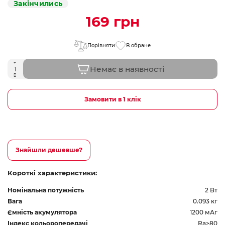
Закінчились
169 грн
Порівняти
В обране
Немає в наявності
Замовити в 1 клік
Знайшли дешевше?
Короткі характеристики:
Номінальна потужність
2 Вт
Вага
0.093 кг
Ємність акумулятора
1200 мАг
Індекс кольоропередачі
Ra>80