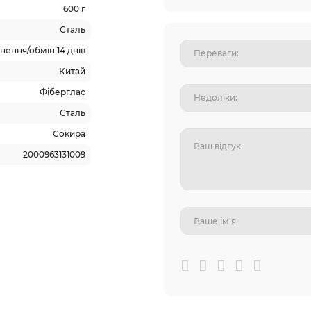
600 г
Сталь
ення/обмін 14 днів
Китай
Фіберглас
Сталь
Сокира
2000963131009