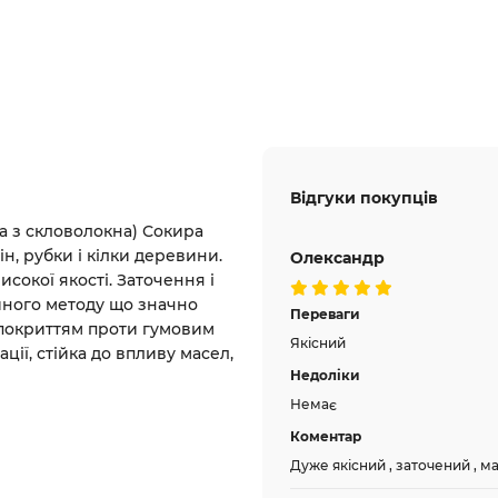
Відгуки покупців
а з скловолокна) Сокира
, рубки і кілки деревини.
Олександр
исокої якості. Заточення і
йного методу що значно
Переваги
з покриттям проти гумовим
Якісний
ації, стійка до впливу масел,
Недоліки
Немає
Коментар
Дуже якісний , заточений , ма