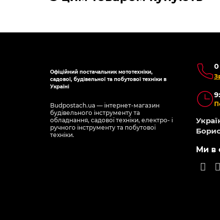
0
Офіційний постачальник мототехніки,
З
садової, будівельної та побутової техніки в
Україні
9
П
Budpostach.ua — інтернет-магазин
будівельного інструменту та
Україн
обладнання, садової техніки, електро- і
ручного інструменту та побутової
Борис
техніки.
Ми в 