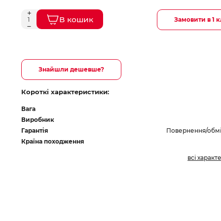
В кошик
Замовити в 1 к
Знайшли дешевше?
Короткі характеристики:
Вага
Виробник
Гарантія
Повернення/обмін
Країна походження
всі характ