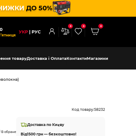
НИЖКИ
ДО 50%
0
0
0
00
УКР
РУС
П’ятниця
ення товару
Доставка і Оплата
Контакти
Магазини
оволокна)
Код товару:
58232
Доставка по Києву
В обране
Від
1500 грн — безкоштовно!