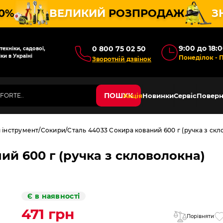
10%
ВЕЛИКИЙ
РОЗПРОДАЖ
З
9:00 до 18:
0 800 75 02 50
ехніки, садової,
ки в Україні
Понеділок - 
Зворотній дзвінок
ПОШУК
Акція
Новинки
Сервіс
Поверн
 інструмент
Сокири
Сталь 44033 Сокира кований 600 г (ручка з скл
ий 600 г (ручка з скловолокна)
Є в наявності
471 грн
Порівняти