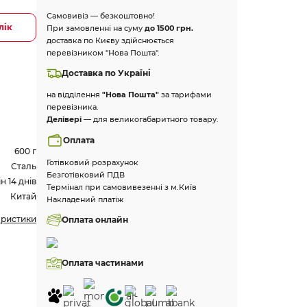
Самовивіз — безкоштовно!
лік
При замовленні на суму
до 1500 грн.
доставка по Києву здійснюється
перевізником "Нова Пошта".
Доставка по Україні
на відділення
"Нова Пошта"
за тарифами
перевізника.
Делівері
— для великогабаритного товару.
Оплата
600 г
Готівковий розрахунок
Сталь
Безготівковий ПДВ
 14 днів
Термінал при самовивезенні з м.Київ
Китай
Накладений платіж
еристики
Оплата онлайн
Оплата частинами