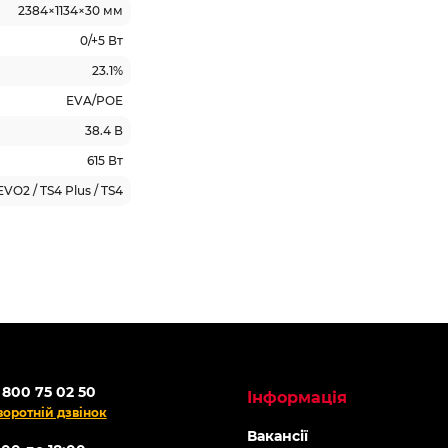
2384×1134×30 мм
0/+5 Вт
23.1%
EVA/POE
38.4 В
615 Вт
VO2 / TS4 Plus / TS4
 800 75 02 50
Інформація
воротній дзвінок
Вакансії