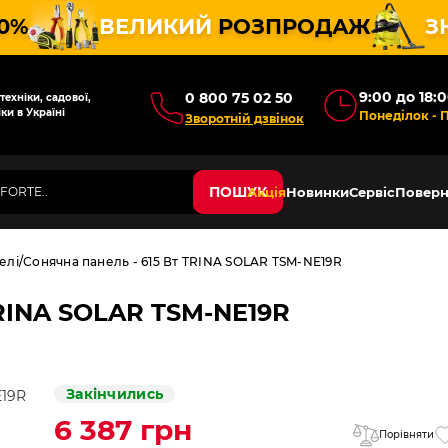
10%
ВЕЛИКИЙ
РОЗПРОДАЖ
З
9:00 до 18:
0 800 75 02 50
ехніки, садової,
ки в Україні
Понеділок - 
Зворотній дзвінок
ПОШУК
Акція
Новинки
Сервіс
Поверн
елі
Сонячна панель - 615 Вт TRINA SOLAR TSM-NE19R
TRINA SOLAR TSM-NE19R
Закінчились
6 387 грн
Порівняти