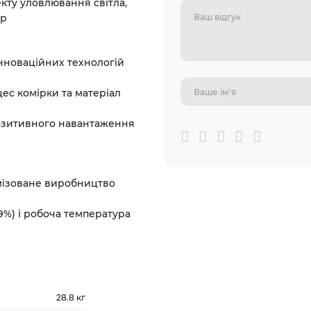
кту уловлювання світла,
ір
інноваційних
технологій
цес комірки та матеріал
позитивного навантаження
имізоване виробництво
9%) і робоча температура
28.8 кг