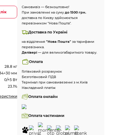
Самовивіз — безкоштовно!
клік
При замовленні на суму
до 1500 грн.
доставка по Києву здійснюється
перевізником "Нова Пошта".
Доставка по Україні
на відділення
"Нова Пошта"
за тарифами
перевізника.
Делівері
— для великогабаритного товару.
Оплата
28.8 кг
Готівковий розрахунок
134×30 мм
Безготівковий ПДВ
0/+5 Вт
Термінал при самовивезенні з м.Київ
23.1%
Накладений платіж
теристики
Оплата онлайн
Оплата частинами