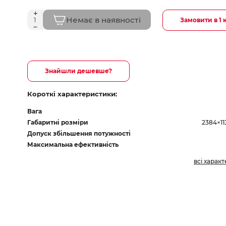
Немає в наявності
Замовити в 1 
Знайшли дешевше?
Короткі характеристики:
Вага
Габаритні розміри
2384×1
Допуск збільшення потужності
Максимальна ефективність
всі харак