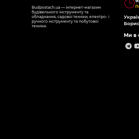
9
П
Budpostach.ua — інтернет-магазин
будівельного інструменту та
Україн
обладнання, садової техніки, електро- і
ручного інструменту та побутової
Борис
техніки.
Ми в 