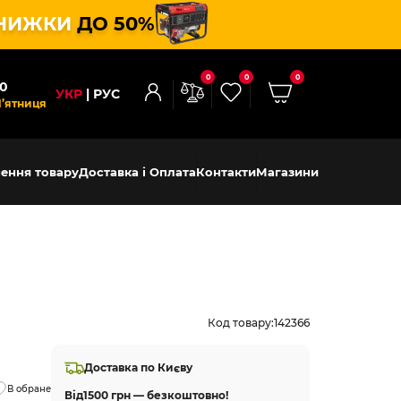
НИЖКИ
ДО 50%
0
0
0
00
УКР
РУС
П’ятниця
ення товару
Доставка і Оплата
Контакти
Магазини
Код товару:
142366
Доставка по Києву
В обране
Від
1500 грн — безкоштовно!