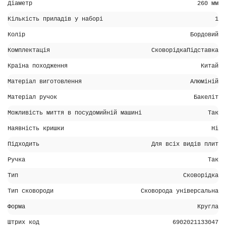
Діаметр
260 мм
Кількість приладів у наборі
1
Колір
Бордовий
Комплектація
СковорідкаПідставка
Країна походження
Китай
Матеріал виготовлення
Алюміній
Матеріал ручок
Бакеліт
Можливість миття в посудомийній машині
Так
Наявність кришки
Ні
Підходить
Для всіх видів плит
Ручка
Так
Тип
Сковорідка
Тип сковороди
Сковорода універсальна
Форма
Кругла
Штрих код
6902021133047