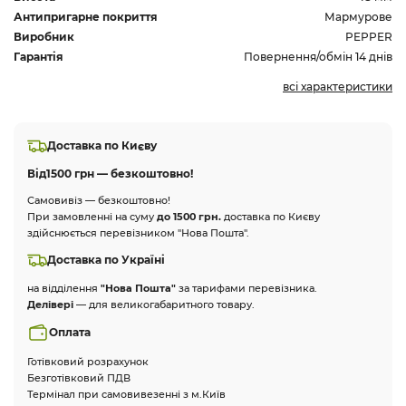
Антипригарне покриття
Мармурове
Виробник
PEPPER
Гарантія
Повернення/обмін 14 днів
всі характеристики
Доставка по Києву
Від
1500 грн — безкоштовно!
Самовивіз — безкоштовно!
При замовленні на суму
до 1500 грн.
доставка по Києву
здійснюється перевізником "Нова Пошта".
Доставка по Україні
на відділення
"Нова Пошта"
за тарифами перевізника.
Делівері
— для великогабаритного товару.
Оплата
Готівковий розрахунок
Безготівковий ПДВ
Термінал при самовивезенні з м.Київ