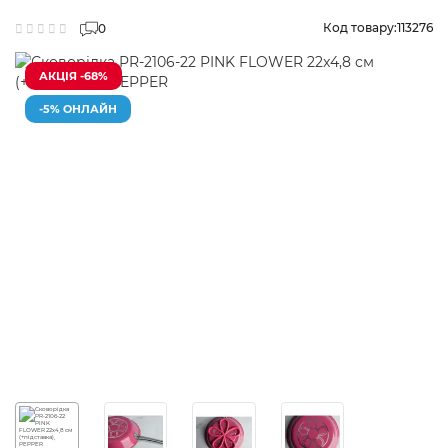
Код товару:
113276
0
АКЦІЯ -68%
-5% ОНЛАЙН