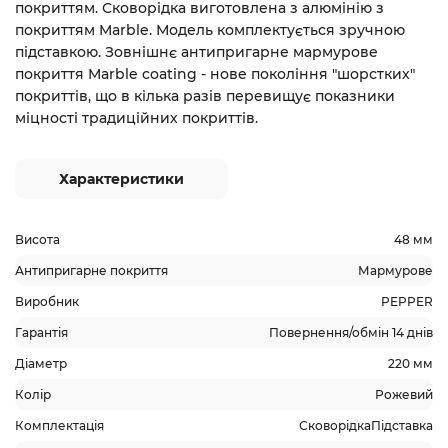
покриттям. Сковорідка виготовлена з алюмінію з
покриттям Marble. Модель комплектується зручною
підставкою. Зовнішнє антипригарне мармурове
покриття Marble coating - нове покоління "шорстких"
покриттів, що в кілька разів перевищує показники
міцності традиційних покриттів.
Характеристики
Висота
48 мм
Антипригарне покриття
Мармурове
Виробник
PEPPER
Гарантія
Повернення/обмін 14 днів
Діаметр
220 мм
Колір
Рожевий
Комплектація
СковорідкаПідставка