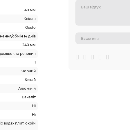
40 мм
Ксілан
Gusto
ення/обмін 14 днів
240 мм
домішок та речовин
1
Чорний
Китай
Алюміній
Бакеліт
Ні
Ні
х видах плит, окрім