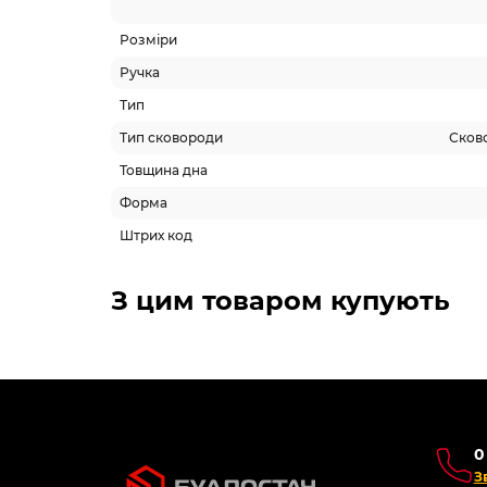
Розміри
Ручка
Тип
Тип сковороди
Сков
Товщина дна
Форма
Штрих код
Схожі товари
Топ продаж
Топ п
-5% ОНЛАЙН
-5% 