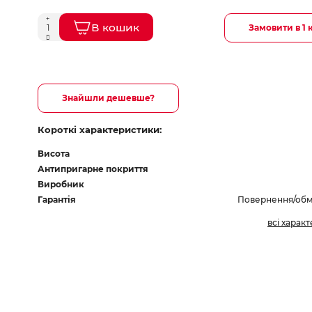
В кошик
Замовити в 1 
Знайшли дешевше?
Короткі характеристики:
Висота
Антипригарне покриття
Виробник
Гарантія
Повернення/обмі
всі харак