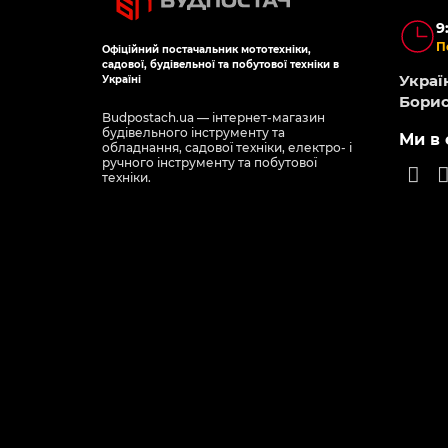
112201
Є в наявності
Є в наявності
2 PINK
Сковорода GT-2308-26 покриття
Сково
дставка),
XYLAN matte 26 см Gusto
XYLAN
0
725 грн
812 
З цим товаром купують