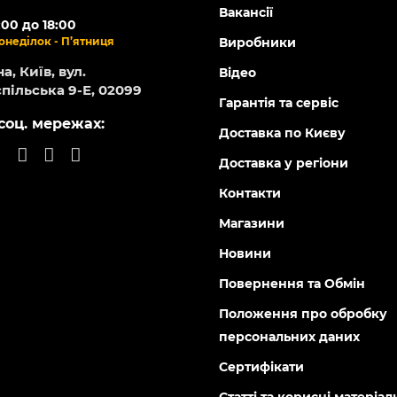
-5% ОНЛАЙН
112202
102512
Є в наявності
Є в н
рода GT-2308-28 покриття
Сковорідка OLIVE PR-2102-
 matte 28 см Gusto
покриття GREBLON C2 280 
мм PEPPER
0
0
1 405 грн
грн
560 грн