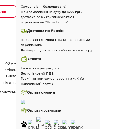
Самовивіз — безкоштовно!
клік
При замовленні на суму
до 1500 грн.
доставка по Києву здійснюється
перевізником "Нова Пошта".
Доставка по Україні
на відділення
"Нова Пошта"
за тарифами
перевізника.
Делівері
— для великогабаритного товару.
Оплата
40 мм
Готівковий розрахунок
Ксілан
Безготівковий ПДВ
Gusto
Термінал при самовивезенні з м.Київ
н 14 днів
Накладений платіж
теристики
Оплата онлайн
Оплата частинами