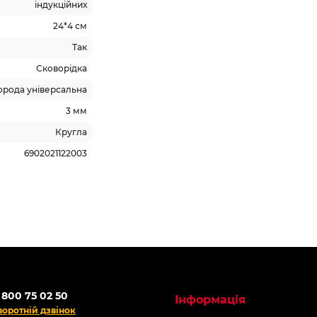
індукційних
24*4 см
Так
Сковорідка
орода універсальна
3 мм
Кругла
6902021122003
родаж
Топ продаж
ОНЛАЙН
АКЦІЯ -60%