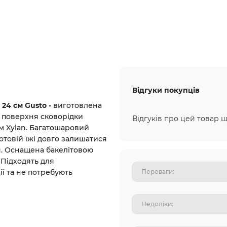
Відгуки покупців
24 см Gusto -
виготовлена ​​
я поверхня сковорідки
Відгуків про цей товар щ
 Xylan. Багатошаровий
отовій їжі довго залишатися
я. Оснащена бакелітовою
 Підходять для
ії та не потребують