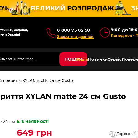
10%
ВЕЛИКИЙ
РОЗПРОДАЖ
З
9:00 до 18:
0 800 75 02 50
ехніки, садової,
ки в Україні
Понеділок - 
Зворотній дзвінок
ПОШУК
Акція
Новинки
Сервіс
Поверн
4 покриття XYLAN matte 24 см Gusto
риття XYLAN matte 24 см Gusto
Є в наявності
649 грн
Порівняти