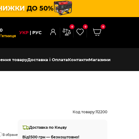
НИЖКИ
ДО 50%
0
0
0
00
УКР
РУС
П’ятниця
ення товару
Доставка і Оплата
Контакти
Магазини
Код товару:
112200
Доставка по Києву
В обране
Від
1500 грн — безкоштовно!