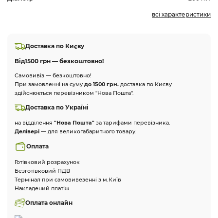
всі характеристики
Доставка по Києву
Від
1500 грн — безкоштовно!
Самовивіз — безкоштовно!
При замовленні на суму
до 1500 грн.
доставка по Києву
здійснюється перевізником "Нова Пошта".
Доставка по Україні
на відділення
"Нова Пошта"
за тарифами перевізника.
Делівері
— для великогабаритного товару.
Оплата
Готівковий розрахунок
Безготівковий ПДВ
Термінал при самовивезенні з м.Київ
Накладений платіж
Оплата онлайн